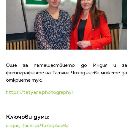
Още за пътешествието до Индия и за
фотографиите на Татяна Чохаджиева можете да
откриете тук:
https://tatyana.photography/
Ключови думи:
индия,
Татяна Чохаджиева