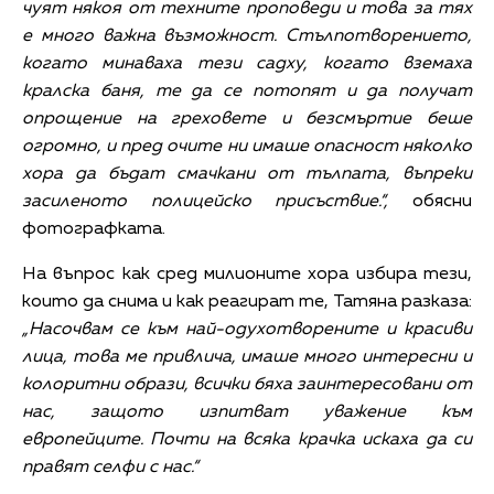
чуят някоя от техните проповеди и това за тях
е много важна възможност. Стълпотворението,
когато минаваха тези садху, когато вземаха
кралска баня, те да се потопят и да получат
опрощение на греховете и безсмъртие беше
огромно, и пред очите ни имаше опасност няколко
хора да бъдат смачкани от тълпата, въпреки
засиленото полицейско присъствие.“,
обясни
фотографката.
На въпрос как сред милионите хора избира тези,
които да снима и как реагират те, Татяна разказа:
„Насочвам се към най-одухотворените и красиви
лица, това ме привлича, имаше много интересни и
колоритни образи, всички бяха заинтересовани от
нас, защото изпитват уважение към
европейците. Почти на всяка крачка искаха да си
правят селфи с нас.“