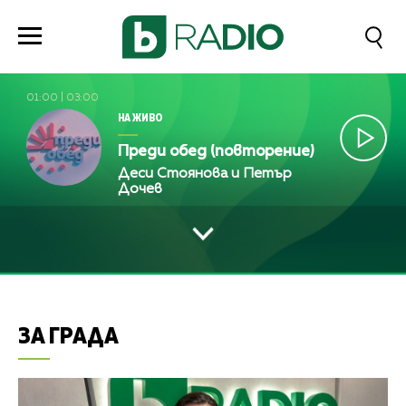
01:00
|
03:00
НА ЖИВО
Преди обед (повторение)
Деси Стоянова и Петър
Дочев
ЗА ГРАДА