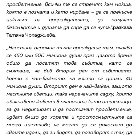
просветление. Всички те се стремят към мокша,
която е позната и като нирвана – да се прекъсне
цикълът на преражданията, да получат
безсмъртие и душата да спре да се лута.“
,разказа
Татяна Чохаджиева.
„Наистина огромна тълпа прииждаше там, очаква
се 450 или 500 милиона души през цялото време
общо да посетят това събитие, като се
смяташе, че във втория ден от събитието,
което е най-важното, на място са дошли 40
милиона души. Вторият ден е най-важен, защото
местните светци, така наречените садху, които
обикновено живеят в планините като отшелници,
за да медитират и да постигнат просветление,
идват близо до хората и простосмъртните са
много щастливи, че могат да се докоснат до
своите идоли, да ги видят, да поговорят с тях, да