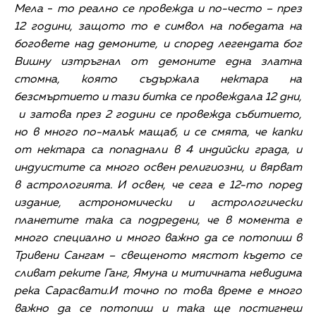
Мела
-
то реално се провежда и по-често – през
12 години, защото то е символ на победата на
боговете над демоните, и според легендата бог
Вишну изтръгнал от демоните една златна
стомна, която съдържала нектара на
безсмъртието и тази битка се провеждала 12 дни,
и затова през 2 години се провежда събитието,
но в много по-малък мащаб, и се смята, че капки
от нектара са попаднали в 4 индийски града, и
индуистите са много освен религиозни, и вярват
в астрологията. И освен, че сега е 12-то поред
издание, астрономически и астрологически
планетите така са подредени, че в момента е
много специално и много важно да се потопиш в
Тривени Сангам – свещеното мястот където се
сливат реките Ганг, Ямуна и митичната невидима
река Сарасвати.И точно по това време е много
важно да се потопиш и така ще постигнеш