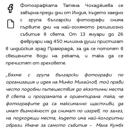
Фотографката Татяна Чохаджиева се
завърна преди дни от Индия, където заедно
с група български фотографи снима
първите дни на най-голямото религиозно
събитие в света. От 13 януари до 26
февруари над 450 милиона души пристигат
в индийския град Праяградж, за да се потопят в
свещените води на реката, и така да се
пречистят от греховете.
„Бяхме с група български фотографи по
организация и идея на Минко Михайлов, той прави
често подобни пътешествия до екзотични места
в света и програмата е ориентирана така, че
фотографите да са максимално щастливи, да
имат възможност да снимат по изгрев, по залез,
на подходящи места, където има най-колоритни
образи. Иначе за самото събитие -
Маха Кумбх