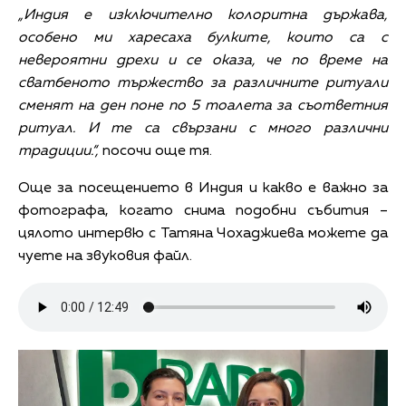
„Индия е изключително колоритна държава,
особено ми харесаха булките, които са с
невероятни дрехи и се оказа, че по време на
сватбеното тържество за различните ритуали
сменят на ден поне по 5 тоалета за съответния
ритуал. И те са свързани с много различни
традиции.“,
посочи още тя.
Още за посещението в Индия и какво е важно за
фотографа, когато снима подобни събития –
цялото интервю с Татяна Чохаджиева можете да
чуете на звуковия файл.