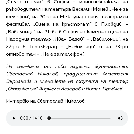
„Сълза и смях“ в София – моноспектакъла на
ръководителя на театъра Веселин Монев „Не е за
телефон“, на 20-и на Международния театрален
фестивал „Сцена на кръстопът“ в Пловдив –
„Вавилонци“, на 21-ви в София на камерна сцена на
Народния театър „Иван Вазов“ – „Вавилонци“, на
22-ри в Тополвград – „Вавилонци“ и на 23-ри
отново там – „Не е за телефон“.
На снимката от ляво надясно: журналистът
Светослав Николов, продуцентът Анастасия
Върбанова и членовете на трупата на театър
„Отражения“ Анджело Лазаров и Витан Пръвчев
Интервю на Светослав Николов: