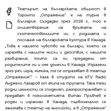
Театърът на българската общност в
Торонто „Отражение“ е на турне в
България. Създаден през 2018 г., той е
олицетворение на връзката на
съотечествениците ни с родината и
посланик на българската култура в Канада.
„Това е нашето чувство на българи, което се
изразява с нашите мисли и действия, с нашите
разбирания, които са ни предадени от
родителите ни и сме донесли в Канада. Изразени
чрез реч, игра, мимика, те се отразяват в театър
„Отражение“.“ – каза в студито на bTV Radio
Анджело Лазаров от екипа на трупата. Така тези
родни ценности се споделят, разпространяват и
предават в поколонетията. Витан Пръвчев е
роден и израснал в Канада, първоначално се
занимава с театър на английски, а в „Отражения“