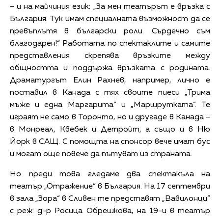
– и на майчиния език: „За мен театърът е връзка с
България. Тук имам специалната възможност да се
превъплътя в български роли. Сърдечно съм
благодарен!“ Работата по спектаклите и самите
представления скрепява връзките между
общността и поддържа връзката с родината.
Драматургът Елин Рахнев, например, лично е
поставил в Канада с тях своите пиеси „Трима
мъже и една Маргарита“ и „Маршрутката“. Те
играят не само в Торонто, но и другаде в Канада –
в Монреал, Квебек и Детройт, а също и в Ню
Йорк в САЩ. С помощта на спонсор вече имат бус
и могат още повече да пътуват из страната.
Но преди това гледаме два спектакъла на
театър „Отражение“ в България. На 17 септември
в зала „Зора“ в Сливен те представят „Вавилонци“
с реж. д-р Росица Обрешкова, на 19-и в театър