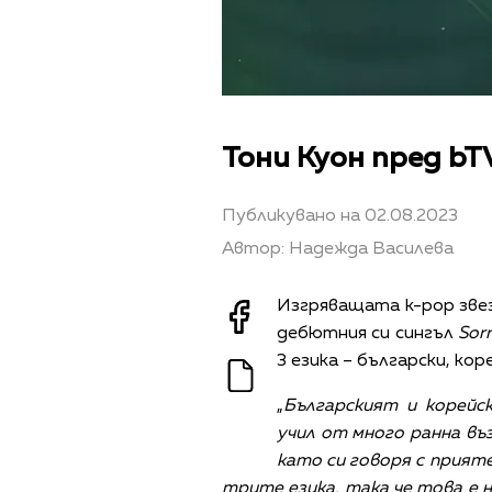
Тони Куон пред bTV
Публикувано на 02.08.2023
Автор: Надежда Василева
Изгряващата k-pop звез
дебютния си сингъл
Sor
3 езика – български, кор
„
Българският и корейск
учил от много ранна въ
като си говоря с прияте
трите езика, така че това е н