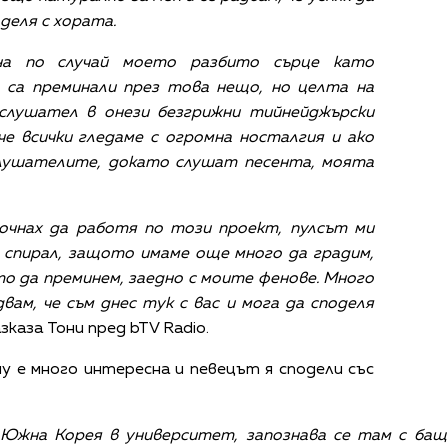
поделя с хората.
на по случай моето разбито сърце като
са преминали през това нещо, но целта на
 слушател в онези безгрижни тийнейджърски
че всички гледаме с огромна носталгия и ако
 слушателите, докато слушат песента, моята
очнах да работя по този проект, пулсът ми
е спирал, защото имаме още много да градим,
о да преминем, заедно с моите фенове. Много
двам, че съм днес тук с вас и мога да споделя
разказа Тони пред bTV Radio.
 е много интересна и певецът я сподели със
 Южна Корея в университет, запознава се там с бащ