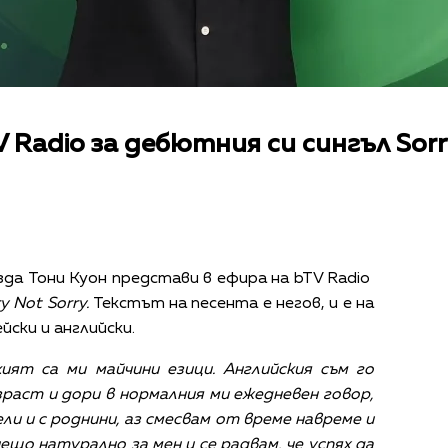
 Radio за дебютния си сингъл Sorr
да Тони Куон представи в ефира на bTV Radio
ry Not Sorry
.
Текстът на песента е негов, и е на
ейски и английски.
ият са ми майчини езици. Английския съм го
зраст и дори в нормалния ми ежедневен говор,
ли и с роднини, аз смесвам от време навреме и
ещо натурално за мен и се радвам, че успях да