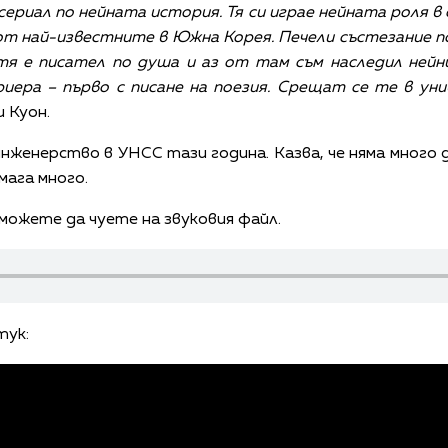
ериал по нейната история. Тя си играе нейната роля в
от най-известните в Южна Корея. Печели състезание п
 тя е писател по душа и аз от там съм наследил ней
риера – първо с писане на поезия. Срещат се те в у
и Куон.
женерство в УНСС тази година. Казва, че няма много д
мага много.
ожете да чуете на звуковия файл.
тук: