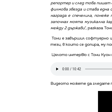
репортер и след това пишат с
филмова звезда и става една 
награда е спечелила, понеже
започнах моята музикална ка
между 2 държави
.“, разказа Тон
Тони е завършил софтуерно ин
тези, в които се допира, му по
Цялото интервю с Тони Куон м
Видеото можете да гледате 