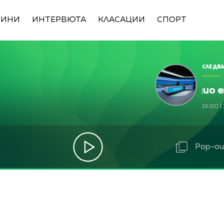
ВИНИ
ИНТЕРВЮТА
КЛАСАЦИИ
СПОРТ
СЛЕДВА
 емисия)
bTV Новините (радио емисия)
 емисия)
bTV Новините (радио емисия)
16:00
|
bTV Новините (радио емисия)
Pop-out