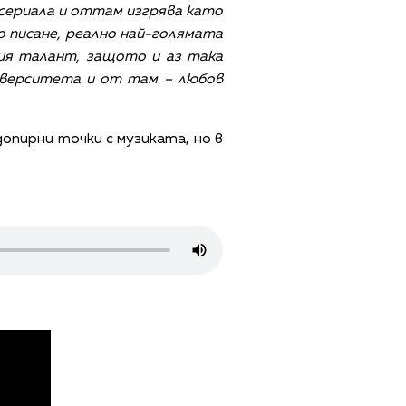
 сериала и оттам изгрява като
о писане, реално най-голямата
ния талант, защото и аз така
ниверситета и от там – любов
опирни точки с музиката, но в