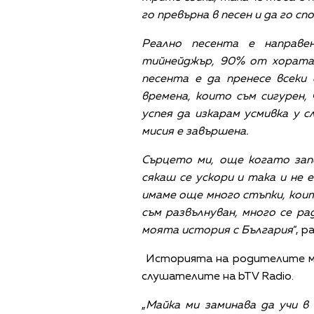
го превърна в песен и да го с
Реално песента е направе
тийнейджър, 90% от хората 
песента е да пренесе всеки
времена, които съм сигурен, 
успея да изкарам усмивка у
мисия е завършена.
Сърцето ми, още когато зап
сякаш се ускори и така и не 
имаме още много стъпки, коит
съм развълнуван, много се ра
моята история с България
“, 
Историята на родителите му
слушателите на bTV Radio.
„
Майка ми заминава да учи в