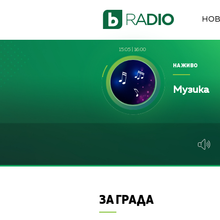
НО
15:05
|
16:00
НА ЖИВО
bTV Новините (радио
Музика
bTV Новините (радио
ЗА ГРАДА