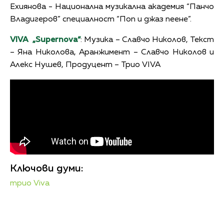
Ехиянова - Национална музикална академия “Панчо
Владигеров” специалност “Поп и джаз пеене”.
VIVA „
Supernova
“
: Музика – Славчо Николов, Текст
– Яна Николова, Аранжимент – Славчо Николов и
Алекс Нушев, Продуцент – Трио VIVA
Ключови думи:
трио Viva