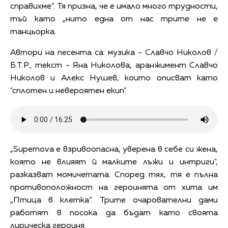
справихме“. Тя призна, че е имало много трудности,
тъй като „нито една от нас трите не е
танцьорка.
Автори на песента са: музика - Славчо Николов /
Б.Т.Р., текст - Яна Николова, аранжимент Славчо
Николов и Алекс Нушев, които описват като
"сплотен и невероятен екип".
„Supernova е взривоопасна, уверена в себе си жена,
която не влияят й малките лъжи и интриги",
разказват момичетата. Според тях, тя е пълна
противоположност на героинята от хита им
„Птица в клетка“. Трите очарователни дами
работят в посока да бъдат като своята
лирическа героиня.