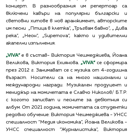
концерт. В разнообразния им репертоар са
включени кавъри на популярни български и
световни хитове в нов аранжимент, авторските
им песни „Птица в клетка“, „Тръгвам бавно“, „ Дива
река“, „Неон“, „Supernova“, както и удивителни
акапелни изпълнения.
„VIVA“
е в състав- Виктория Чешмеджиева, Йоана
Великова, Виктория Ехиянова.
„VIVA“
се сформира
през 2012 г. Занимават се с музика от 4-годишна
възраст. Носители са на много национални и
международни награди. Музикален продуцент и
мениджър на момичетата е Славчо Николов/ Б.Т.Р.
с когото записват и песните за дебютния си
албум. От 2021 година, момичетата са студентки
редовно обучение: Виктория Чешмеджиева - УНСС
специалност “Медия икономика”, Йоана Великова -
УНСС специалност “Журналистика“, Виктория