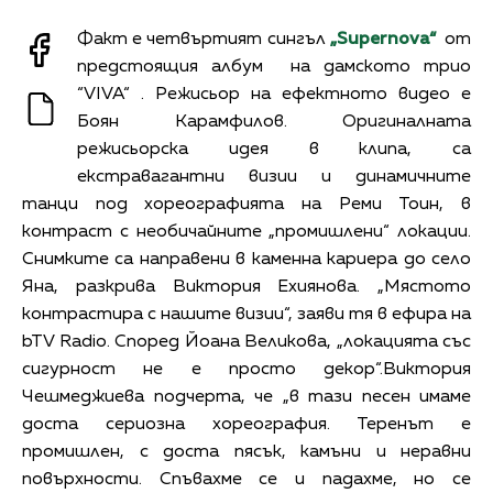
Факт е четвъртият сингъл
„
Supernova“
от
предстоящия албум на дамското трио
“VIVA“ . Режисьор на ефектното видео е
Боян Карамфилов. Оригиналната
режисьорска идея в клипа, са
екстравагантни визии и динамичните
танци под хореографията на Реми Тоин, в
контраст с необичайните „промишлени“ локации.
Снимките са направени в каменна кариера до село
Яна, разкрива Виктория Ехиянова. „Мястото
контрастира с нашите визии“, заяви тя в ефира на
bTV Radio. Според Йоана Великова, „локацията със
сигурност не е просто декор“.Виктория
Чешмеджиева подчерта, че „в тази песен имаме
доста сериозна хореография. Теренът е
промишлен, с доста пясък, камъни и неравни
повърхности. Спъвахме се и падахме, но се