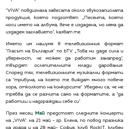
“VIVA“ повдигнаха завесата около звукозаписната
продукция, която подготвят. „Песента, която
носи името на албума, вече е издадена, но няма да
издадем заглавието“, казват те.
Името им нашумя в телевизионния формат
"Гласът на България" по bTV. „Това ни даде сила и
увереност, че можем да работим занапред",
твърдят ослепителните млади дарования.
Според тях, телевизионните музикални формати
са "трибуна, на която те виждат много повече
хора, отколкото на конкурсите". Убедени са, че не
трябва да се разчита само на форматите, а "да
работиш и надграждаш себе си".
През месец
Май
предстоят следните концерти
на „VIVA“: на 21 май - гр. Елена, по повод празника
на града и на 28 май- София, клуб RockIT, клубен