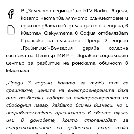
В „Зелената седмица“ на bTV Radio, в деня,
когато настъпва лятното слънцестоене и
един от двата най-дълги дни тази година, в
квартал Факултета в София отбелязват
Празника на слънцето. Преди 2 години
„Грийнпийс“-България дарява соларна
система на Център МИР - Здравно-социалният
център за развитие на ромската общност в
квартала.
„
Преди 3 години, когато за първи път се
срещнахме, цените на електроенергията бяха
още по-високи, говоря за електроенергията на
свободния пазар, каквато всички бизнеси, но и
неправителствени организации в своите офиси
или в домовете, които стопанисват за
специализираните си дейности, също така