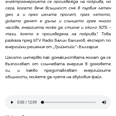
електроенергията се произвежда на покрива, но
сега, когато вече всъщност сме в първия летен
ден, а и през цялата пролет, през лятото,
докато денят е дълъг и слънцето грее много
часове, енергията може да стигне и около 50% -
тази, която е произведена на покрива.“.
Това
разказа пред bTV Radio Балин Балинов, експерт по
енергийни решения от „Грийнпийс“-България.
Цялото интервю как домакинствата могат да се
възползват от слънчевата енергия в домовете
си, и какво представляват енергийните
общности, можете да чуете на звуковия файл.