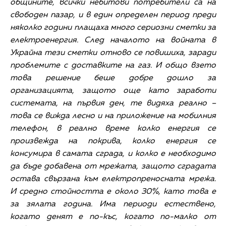
общините, всички небитови потребители са на
свободен пазар, и в един определен период преди
няколко години плащаха много сериозни сметки за
електроенергия. След началото на войната в
Украйна тези сметки отново се повишиха, заради
проблемите с доставките на газ. И общо взето
това решение беше добре дошло за
организацията, защото още като заработи
системата, на първия ден, те видяха реално –
това се вижда лесно и на приложение на мобилния
телефон, в реално време колко енергия се
произвежда на покрива, колко енергия се
консумира в самата сграда, и колко е необходимо
да бъде добавена от мрежата, защото сградата
остава свързана към електропреносната мрежа.
И средно стойността е около 30%, като това е
за зялата година. Има периоди естествено,
когато денят е по-къс, когато по-малко от