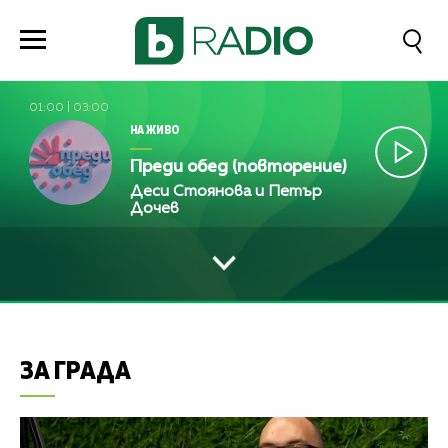
01:00
|
03:00
НА ЖИВО
Преди обед (повторение)
Деси Стоянова и Петър
Дочев
ЗА ГРАДА