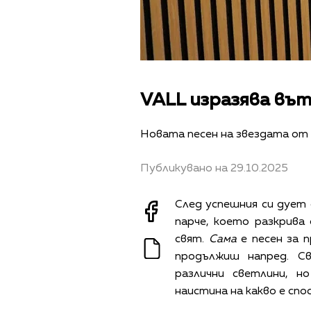
VALL изразява вът
Новата песен на звездата от 
Публикувано на 29.10.2025
След успешния си дует 
парче, което разкрива
свят.
Сама
е песен за 
продължиш напред. С
различни светлини, н
наистина на какво е спо