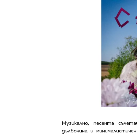
Музикално, песента съчет
дълбочина и минималистиче