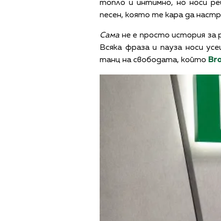
топло и интимно, но носи р
песен, която те кара да настр
Сама
не е просто история за р
Всяка фраза и пауза носи ус
танц на свободата, който
Br