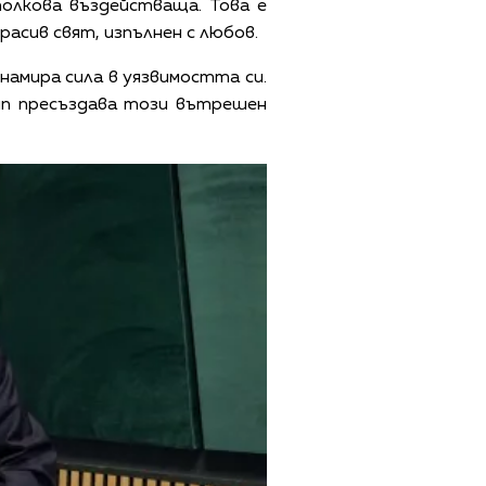
олкова въздействаща. Това е
расив свят, изпълнен с любов.
 намира сила в уязвимостта си.
лип пресъздава този вътрешен