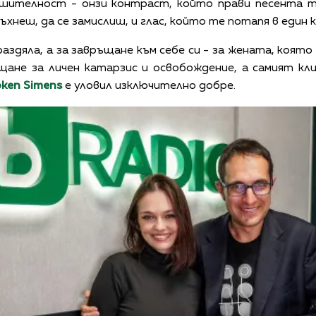
ешителност - онзи контраст, който прави песента т
ъхнеш, да се замислиш, и глас, който те потапя в един к
аздяла, а за завръщане към себе си - за жената, която
ещане за личен катарзис и освобождение, а самият к
oken Simens
е уловил изключително добре.