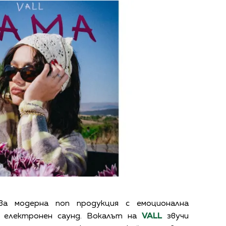
ава модерна поп продукция с емоционална
н електронен саунд. Вокалът на
VALL
звучи