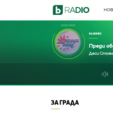
НО
01:00
|
03:00
НА ЖИВО
Преди об
Деси Стоян
ЗА ГРАДА