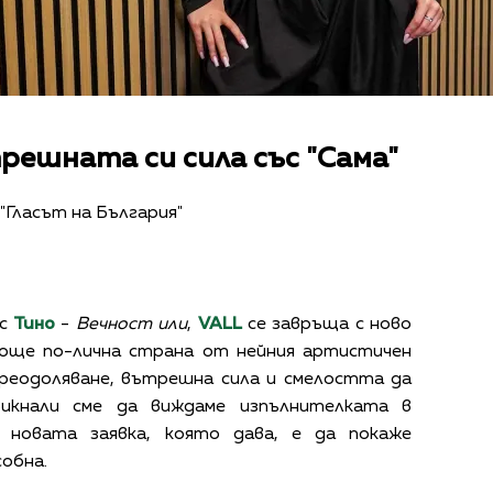
решната си сила със "Сама"
"Гласът на България"
с
Тино
-
Вечност или
,
VALL
се завръща с ново
 още по-лична страна от нейния артистичен
преодоляване, вътрешна сила и смелостта да
викнали сме да виждаме изпълнителката в
о новата заявка, която дава, е да покаже
собна.