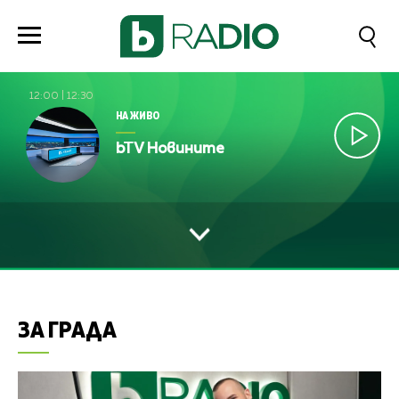
12:00
|
12:30
НА ЖИВО
bTV Новините
ЗА ГРАДА