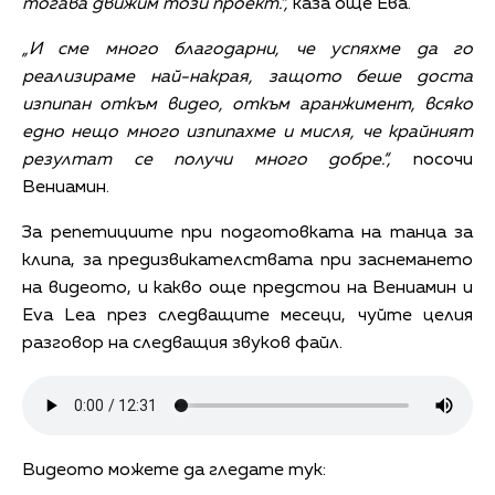
тогава движим този проект.“,
каза още Ева.
„И сме много благодарни, че успяхме да го
реализираме най-накрая, защото беше доста
изпипан откъм видео, откъм аранжимент, всяко
едно нещо много изпипахме и мисля, че крайният
резултат се получи много добре.“,
посочи
Вениамин.
За репетициите при подготовката на танца за
клипа, за предизвикателствата при заснемането
на видеото, и какво още предстои на Вениамин и
Eva Lea през следващите месеци, чуйте целия
разговор на следващия звуков файл.
Видеото можете да гледате тук: