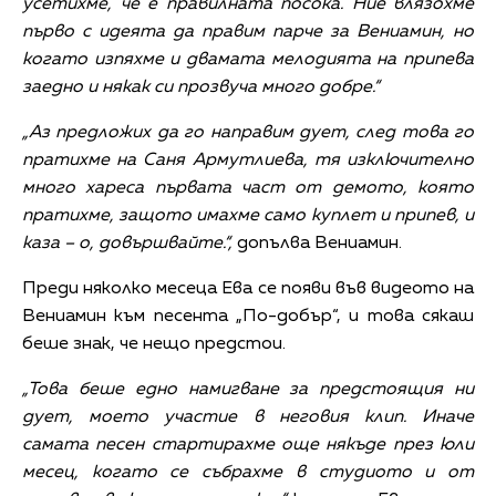
усетихме, че е правилната посока. Ние влязохме
първо с идеята да правим парче за Вениамин, но
когато изпяхме и двамата мелодията на припева
заедно и някак си прозвуча много добре.“
„Аз предложих да го направим дует, след това го
пратихме на Саня Армутлиева, тя изключително
много хареса първата част от демото, която
пратихме, защото имахме само куплет и припев, и
каза – о, довършвайте.“,
допълва Вениамин.
Преди няколко месеца Ева се появи във видеото на
Вениамин към песента „По-добър“, и това сякаш
беше знак, че нещо предстои.
„Това беше едно намигване за предстоящия ни
дует, моето участие в неговия клип. Иначе
самата песен стартирахме още някъде през юли
месец, когато се събрахме в студиото и от