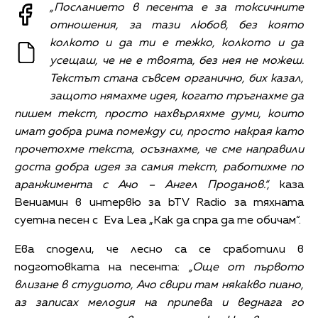
„Посланието в песента е за токсичните
отношения, за тази любов, без която
колкото и да ти е тежко, колкото и да
усещаш, че не е твоята, без нея не можеш.
Текстът стана съвсем органично, бих казал,
защото нямахме идея, когато тръгнахме да
пишем текст, просто нахвърляхме думи, които
имат добра рима помежду си, просто накрая като
прочетохме текста, осъзнахме, че сме направили
доста добра идея за самия текст, работихме по
аранжимента с Ачо – Ангел Проданов.“,
каза
Вениамин в интервю за bTV Radio за тяхната
суетна песен с Eva Lea „Как да спра да те обичам“.
Ева сподели, че лесно са се сработили в
подготовката на песента:
„Още от първото
влизане в студиото, Ачо свири там някакво пиано,
аз записах мелодия на припева и веднага го