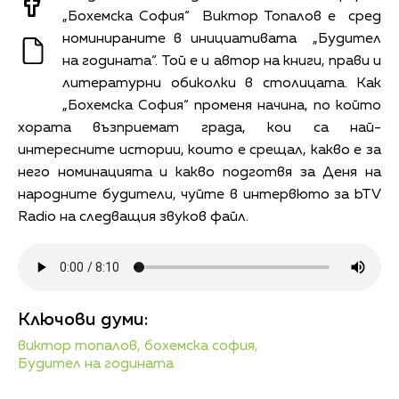
„Бохемска София“ Виктор Топалов е сред
номинираните в инициативата „Будител
на годината“. Той е и автор на книги, прави и
литературни обиколки в столицата. Как
„Бохемска София“ променя начина, по който
хората възприемат града, кои са най-
интересните истории, които е срещал, какво е за
него номинацията и какво подготвя за Деня на
народните будители, чуйте в интервюто за bTV
Radio на следващия звуков файл.
Ключови думи:
виктор топалов,
бохемска софия,
Будител на годината