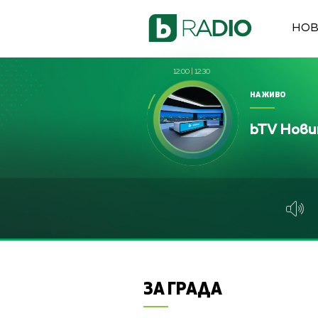
НО
12:00
|
12:30
НА ЖИВО
bTV Нов
ЗА ГРАДА