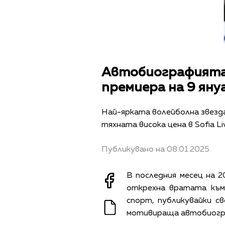
Автобиографията 
премиера на 9 яну
Най-ярката волейболна звезда 
тяхната висока цена в Sofia Liv
Публикувано на 08.01.2025
В последния месец на 
открехна вратата към
спорт, публикувайки св
мотивираща автобиог