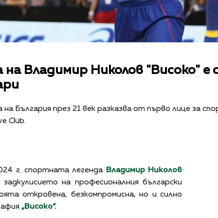
на Владимир Николов "Високо" е 
ари
на България през 21 век разказва от първо лице за сп
e Club.
2024 г. спортната легенда
Владимир Николов
 задкулисието на професионалния български
оята откровена, безкомпромисна, но и силно
рафия
„Високо“.