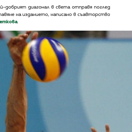
ай-добрият диагонал в света отправя поглед
авяне на изданието, написано в съавторство
еткова
.