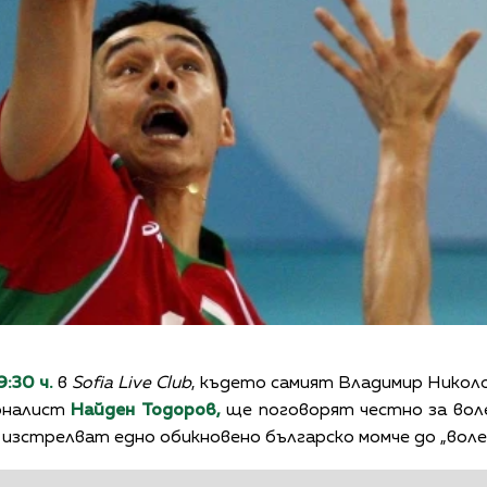
9:30 ч.
в
Sofia Live Club
, където самият Владимир Никол
рналист
Найден Тодоров,
ще поговорят честно за вол
изстрелват едно обикновено българско момче до „воле