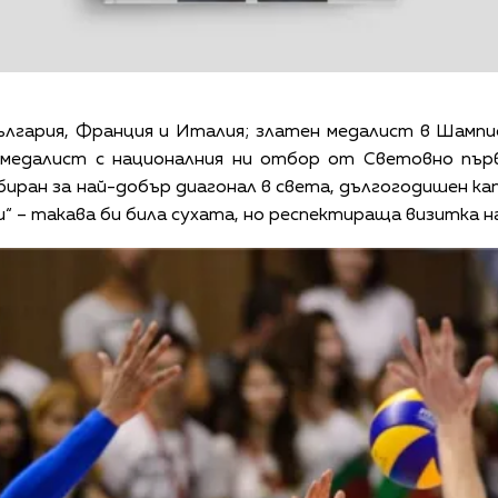
лгария, Франция и Италия; златен медалист в Шампи
в медалист с националния ни отбор от Световно пър
иран за най-добър диагонал в света, дългогодишен ка
ки“ – такава би била сухата, но респектираща визитка 