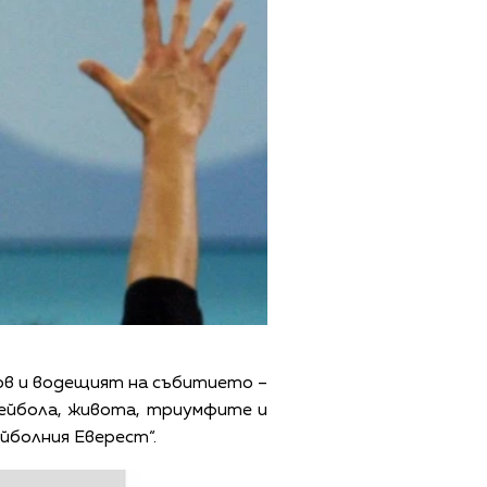
ов и водещият на събитието –
ейбола, живота, триумфите и
йболния Еверест“.