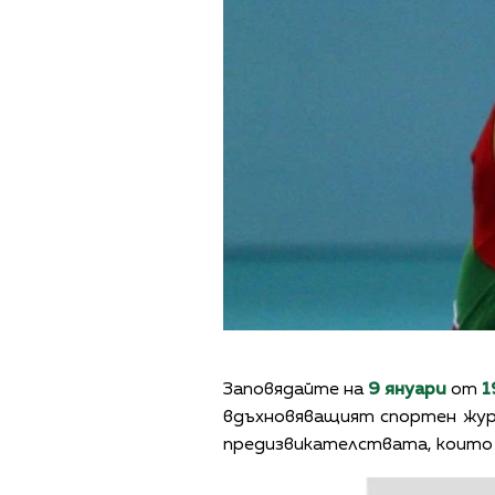
Заповядайте на
9 януари
от
1
вдъхновяващият спортен жу
предизвикателствата, които 