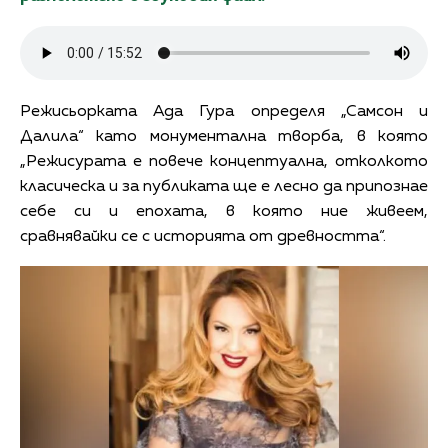
Режисьорката Ада Гура определя „Самсон и
Далила“ като монументална творба, в която
„Режисурата е повече концептуална, отколкото
класическа и за публиката ще е лесно да припознае
себе си и епохата, в която ние живеем,
сравнявайки се с историята от древността“.