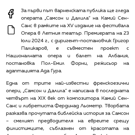
За първи път варненската публика ще гледа
операта „Самсон и Далила“ на Камий Сен-
Санс в рамките на XV издание на фестивала
Опера в Летния театър. Премиерата на 23
юли 2024 г., с диригент-постановчик Григор
Паликаров, е съвместен проект с
Националната опера и балет на Албания,
постановка Пол-Емил Форни, режисьор на
адаптацията Ада Гура.
Една от трите най-известни френскоезични
опери, „Самсон и Далила“ е написана в последната
четвърт на XIX век от композитора Камий Сен-
Санс и либретиста Фердинад Льометр. Творбата
разказва прочутата библейска история за Самсон
– смелият предводителя на евреите срещу
филистимците, съблазнен от красотата на