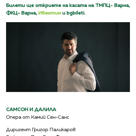
Билети ще откриете на касата на ТМПЦ- Варна,
ФКЦ- Варна,
Ивентим
и bgbileti.
САМСОН И ДАЛИЛА
Опера от Камий Сен-Санс
Диригент Григор Паликаров