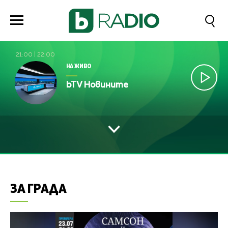
21:00
|
22:00
НА ЖИВО
bTV Новините
ЗА ГРАДА