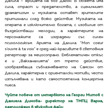
Далила – жрицата на бог Дагон. В сюжета има
сила, страст и предателство, а сценичният
драматизъм и музиката оставят зрителите
притихнали след всяко действие. Музиката на
операта е изключително богата, с изобилие от
въздействащи мелодии, а характерите на
персонажите са изградени със силен
психологиюъм. Арията на Далила “Mon coeur
s’ouvre à ta voix” е сред най-красивите в световния
репертоар за мецосопрано. Емблематичен откъс
е и „Вакханалията“ от трето действие,
изобразяваща съблазняването на Самсон от
Далила, характерна с ориенталски мотиви, често
изпълнявана и като самостоятелна концертна
пиеса.
Чуйте повече от интервюто на Георги Митов с
Даниела Димова- директор на ТМПЦ Варна,
разположено в звуковия файл: