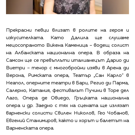
Прекрасни певци влизат в ролите на героя и
изкусителката. Като Далила ще слушаме
мецосопраното Викена Каменица – водещ солист
на Албанската национална опера. В образа на
Самсон ще се превъплъти италианецът Дарио ди
Виетри – тенор с многобройни изяви в Арена ди
Верона, Римската опера, Театър „Сан Карло“ в
Неапол, оперните театри в Бари, Регио ди Парма,
Салерно, Катания, фестивалът Пучини в Торе дел
Лаго, Опера де Овиедо, Гръцката национална
опера и др. Заедно с тях на сцената ще излязат
варненски солисти Свилен Николов, Гео Чобанов,
Евгений Станимиров, както и хорът и балетът на
Варненската опера.