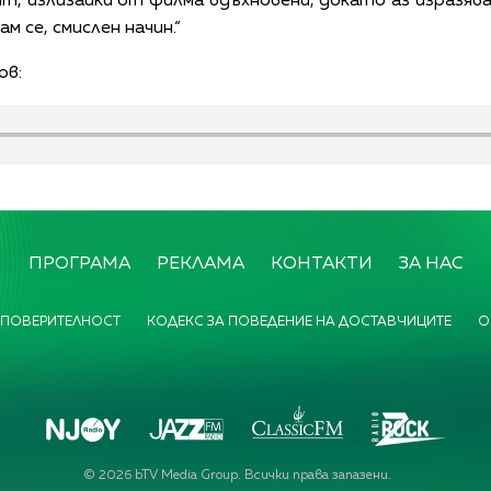
ят, излизайки от филма вдъхновени, докато аз изразя
м се, смислен начин.“
ов:
ПРОГРАМА
РЕКЛАМА
КОНТАКТИ
ЗА НАС
 ПОВЕРИТЕЛНОСТ
КОДЕКС ЗА ПОВЕДЕНИЕ НА ДОСТАВЧИЦИТЕ
О
©
2026
bTV Media Group. Всички права запазени.