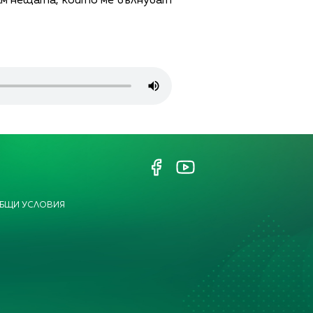
вам нещата, които ме вълнуват
БЩИ УСЛОВИЯ