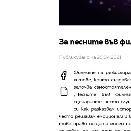
За песните във ф
Публикувано на 26.04.2021
Филмите на режисьора
хитове, които създава
започва самостоятеле
„Песните във филм
сценариите, често слуш
си как разказвам исто
често решавам емоционални 
това прави нещата много по