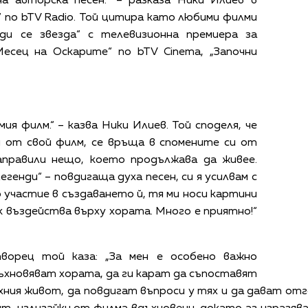
а авторска песен.“ – разказа Ники Илиев в
 по bTV Radio. Той цитира като любими филми
ди се звезда“ с телевизионна премиера за
Месец на Оскарите“ по bTV Cinema, „Започни
ия филм.“ – казва Ники Илиев. Той споделя, че
н от свой филм, се връща в спомените си от
направили нещо, което продължава да живее.
егенди“ – повдигаща духа песен, си я усилвам с
о участие в създаването й, тя ми носи картини
ак въздейства върху хората. Много е приятно!“
ворец той каза: „За мен е особено важно
ъхновяват хората, да ги карат да съпоставят
хния живот, да повдигат въпроси у тях и да дават от