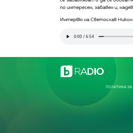
се забавляват и да се обогат
по интересен, забавен и, надява
Интервю на Светослав Никол
ПОЛИТИКА ЗА