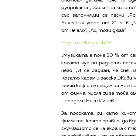
опитвам да има поне по едн
рубриката „Гласът на киното“
със запомнящи се песни „Ро
България утре от 21 ч. в „
отначало“, „Ах, този джаз“.
Роди се звезда - bTV
„Музиката е поне 30 % от сам
когато чуе по радиото песе
него. „И се радвам, че сме 
Когато карам и засека „Живи л
голям кеф и се сещам за моет
от филма, мисля си за това к
– сподели Ники Илиев.
За посоката си като кинот
филмите, които правим, да вд
случващото се на екрана с те