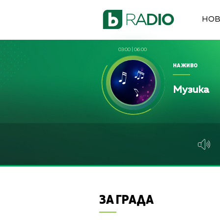
НО
03:00
|
06:00
НА ЖИВО
Музика
ЗА ГРАДА