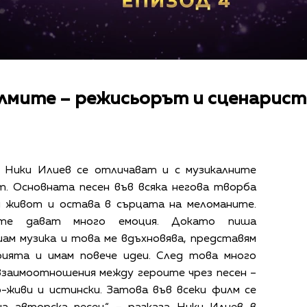
илмите – режисьорът и сценарист
 Ники Илиев се отличават и с музикалните
т. Основната песен във всяка негова творба
н живот и остава в сърцата на меломаните.
ите дават много емоция. Докато пиша
ам музика и това ме вдъхновява, представям
рията и имам повече идеи. След това много
взаимоотношения между героите чрез песен –
-живи и истински. Затова във всеки филм се