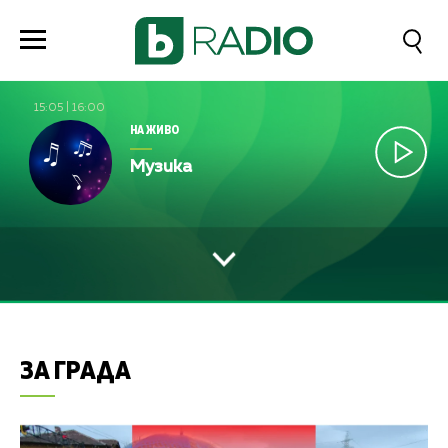
15:05
|
16:00
НА ЖИВО
Музика
ЗА ГРАДА