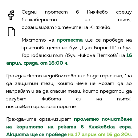
Седми протест в Княжево срещу
безхаберието на пътя,
организират жителите на Княжево.
Мястото на
протеста
ще се проведе на
кръстовището на бул. „Цар Борис III“ и бул.
Горнобански път /бул. Никола Петков/ на
16
април, сряда, от 18:00 ч.
Гражданското недоволство ще бъде изразено, "за
да защитим тези, които вече не могат да го
направят и за да спасим тези, които предстои да
загубят живота си на пътя",
поясняват организаторите.
Гражданите организират
пролетно почистване
на коритото на реката в Княжевска гора.
Акцията ще се проведе
на 17 април от 16 до 20ч
.