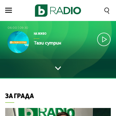
06:00
|
09:30
НА ЖИВО
Тази сутрин
ЗА ГРАДА