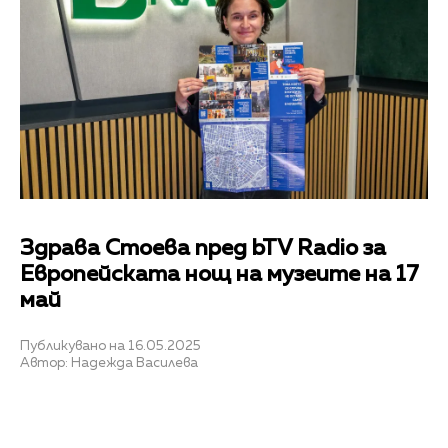
Здрава Стоева пред bTV Radio за
Европейската нощ на музеите на 17
май
Публикувано на 16.05.2025
Автор: Надежда Василева