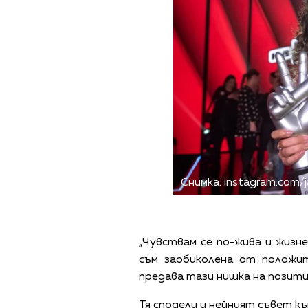
Снимка: instagram.com/ja
„Чувствам се по-жива и жизн
съм заобиколена от положит
предава тази нишка на позити
Тя сподели и нейният съвет къ