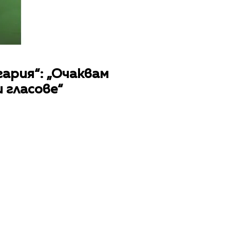
гария“: „Очаквам
 гласове“