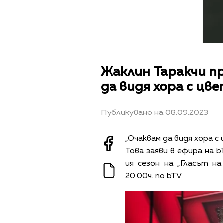
Жаклин Таракчи пр
да видя хора с цв
Публикувано на 08.09.2023
„Очаквам да видя хора с
Това заяви в ефира на b
ия сезон на „Гласът на
20.00ч. по bTV.