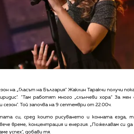
зон на „Гласът на България" Жаклин Таракчи получи пок
ридис". "Там работят много „слънчеви хора“ За мен
сезон". Той започва на 9 септември от 22.00ч.
тата си, сред които рисуването и конната езда, 
вече време, концентрация и енергия. „Пожелавам си да
аме успех", добави тя.