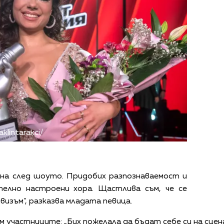
klintarakci/
ена след шоуто. Придобих разпознаваемост и
елно настроени хора. Щастлива съм, че се
визъм", разказва младата певица.
м участниците: „Бих пожелала да бъдат себе си на сце