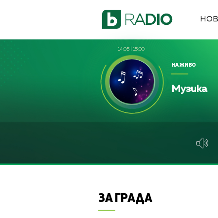
НО
14:05
|
15:00
НА ЖИВО
Музика
ЗА ГРАДА