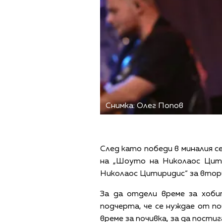
Снимка: Олег Попов
След като победи в миналия се
на „Шоуто на Николаос Цити
Николаос Цитиридис“ за втори 
За да отдели време за хоби
подчерта, че се нуждае от по
време за почивка, за да постиг