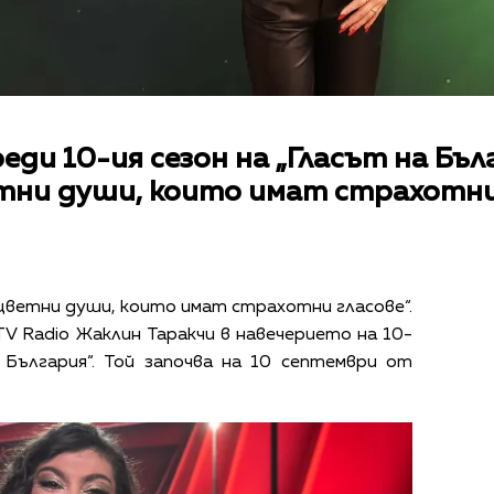
еди 10-ия сезон на „Гласът на Бъл
етни души, които имат страхотни
 цветни души, които имат страхотни гласове“.
TV Radio Жаклин Таракчи в навечерието на 10-
 България“. Той започва на 10 септември от