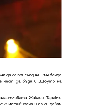
ана да се присъедини към бенда
 е чест да бъда в „Шоуто на
талантливата Жаклин Таракчи
 съм мотивирана и да си давам