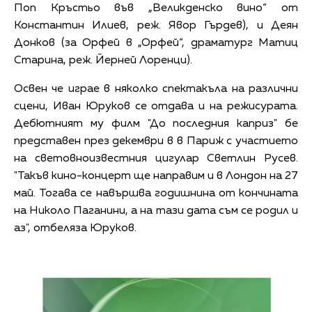
Поп Кръстьо във „Великденско вино“ от
Константин Илиев, реж. Явор Гърдев), и Деян
Донков (за Орфей в „Орфей“, драматург Матиц
Старина, реж. Йерней Лоренци).
Освен че играе в няколко спектакъла на различни
сцени, Иван Юруков се отдава и на режисурата.
Дебютният му филм "До последния каприз" бе
представен през декември в в Париж с участието
на световноизвестния цигулар Светлин Русев.
"Такъв кино-концерт ще направим и в Лондон на 27
май. Тогава се навършва годишнина от кончината
на Николо Паганини, а на тази дата съм се родил и
аз", отбеляза Юруков.