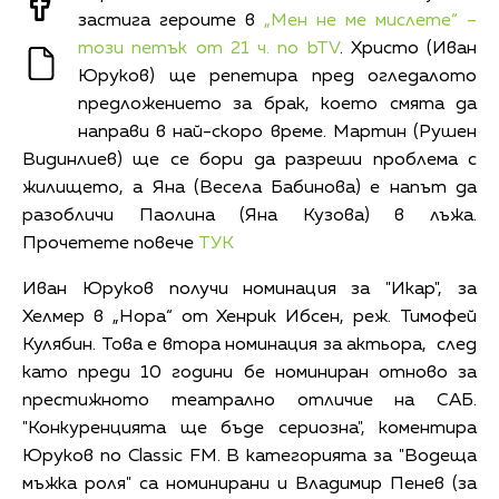
застига героите в
„Мен не ме мислете“ –
този петък от 21 ч. по bTV
. Христо (Иван
Юруков) ще репетира пред огледалото
предложението за брак, което смята да
направи в най-скоро време. Мартин (Рушен
Видинлиев) ще се бори да разреши проблема с
жилището, а Яна (Весела Бабинова) е напът да
разобличи Паолина (Яна Кузова) в лъжа.
Прочетете повече
ТУК
Иван Юруков получи номинация за "Икар", за
Хелмер в „Нора“ от Хенрик Ибсен, реж. Тимофей
Кулябин. Това е втора номинация за актьора, след
като преди 10 години бе номиниран отново за
престижното театрално отличие на САБ.
"Конкуренцията ще бъде сериозна", коментира
Юруков по Classic FM. В категорията за "Водеща
мъжка роля" са номинирани и Владимир Пенев (за