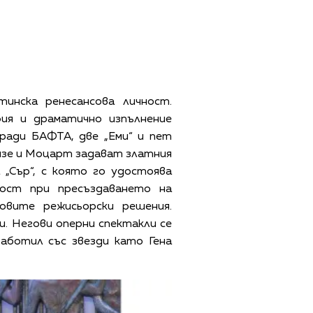
инска ренесансова личност.
ия и драматично изпълнение
гради БАФТА, две „Еми“ и пет
Бизе и Моцарт задават златния
Сър“, с която го удостоява
ост при пресъздаването на
овите режисьорски решения.
 Негови оперни спектакли се
аботил със звезди като Гена