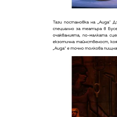
Тази постановка на „Аида“ 
специално за театъра в Бус
очакванията, по-малката сц
екзотична тайнственост, ко
„Аида“ е точно толкова пищна