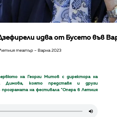
Дзефирели идва от Бусето във Ва
 в Летния театър – Варна 2023
ервюто на Георги Митов с директора на
а Димова, която представя и други
 програмата на фестивала "Опера в Летния