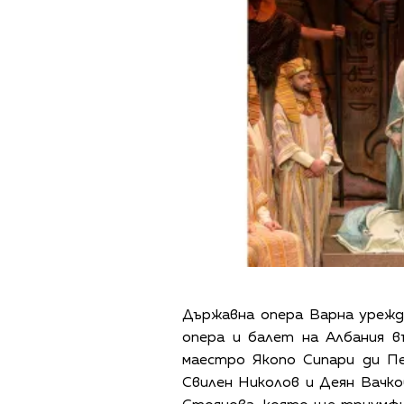
Държавна опера Варна урежд
опера и балет на Албания в
маестро Якопо Сипари ди Пе
Свилен Николов и Деян Вачко