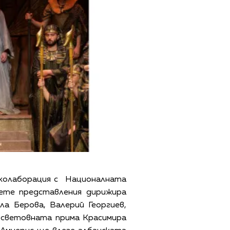
 колаборация с Националната
вете представления дирижира
а Берова, Валерий Георгиев,
е световната прима Красимира