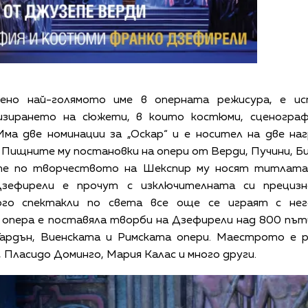
ено най-голямото име в оперната режисура, е ист
зирането на сюжети, в които костюми, сценограф
ма две номинации за „Оскар“ и е носител на две на
 Пищните му постановки на опери от Верди, Пучини, 
те по творчеството на Шекспир му носят титлата „
Дзефирели е прочут с изключителната си прецизн
ого спектакли по света все още се играят с нег
пера е поставяла творби на Дзефирели над 800 пъти.
Гардън, Виенската и Римската опери. Маестрото е р
Пласидо Доминго, Мария Калас и много други.