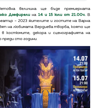
етовна величина ще бъде премиерната
анко Дзефирели
на
14 и 15 юли от 21.00ч.
В
театър – 2023 жителите и гостите на Варна
свят на любимата Вердиева творба, която ще
а в костюмите, декора и сценографията на
о преди сто години.