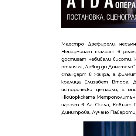
Маестро Дзефирели, несъмн
Ненадминат талант в реали
достигат небивали висоти. И
отличия „Давид ди Донатело“.
стандарт в жанра, а филми
кралица Елизабет Втора. 
исторически детайли, а мн
Нюйоркската Метрополитън о
играят в Ла Скала, Ковънт 
Димитрова, Лучано Павароти, 