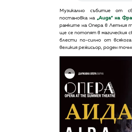
Музикално събитие от св
постановка на
„Аида“ на Фр
рамките на Опера в Летния 
ще се потопят в магическия 
блести по-силно от всяког
великия режисьор, роден точн