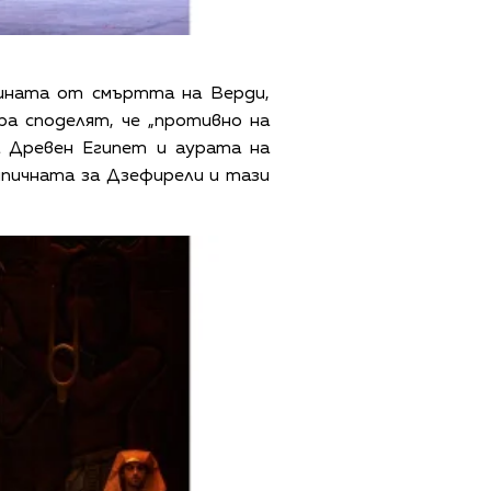
нината от смъртта на Верди,
а споделят, че „противно на
а Древен Египет и аурата на
пичната за Дзефирели и тази