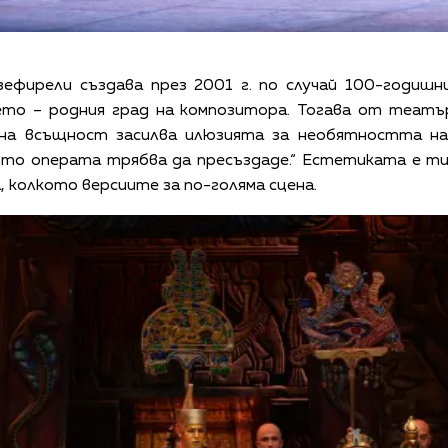
Дзефирели създава през 2001 г. по случай 100-годиш
ето – родния град на композитора. Тогава от театър
ена всъщност засилва илюзията за необятността н
ято операта трябва да пресъздаде.“ Естетиката е ти
, колкото версиите за по-голяма сцена.