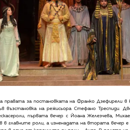
а правата за постановката на Франко Дзефирели в
ъв възстановка на режисьора Стефано Треспиди. Д
скасероли, първата вечер с Йоана Железчева, Михаел
в в главните роли, а изненадата на втората вечер 