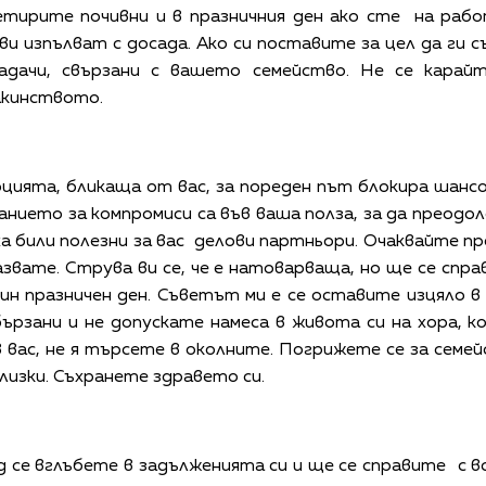
етирите почивни и в празничния ден ако сте на рабо
ви изпълват с досада. Ако си поставите за цел да ги 
адачи, свързани с вашето семейство. Не се карайт
акинството.
оцията, бликаща от вас, за пореден път блокира шанс
нието за компромиси са във ваша полза, за да преодо
 били полезни за вас делови партньори. Очаквайте п
звате. Струва ви се, че е натоварваща, но ще се сп
ин празничен ден. Съветът ми е се оставите изцяло 
бързани и не допускате намеса в живота си на хора, 
 вас, не я търсете в околните. Погрижете се за сем
лизки. Съхранете здравето си.
 се вглъбете в задълженията си и ще се справите с в