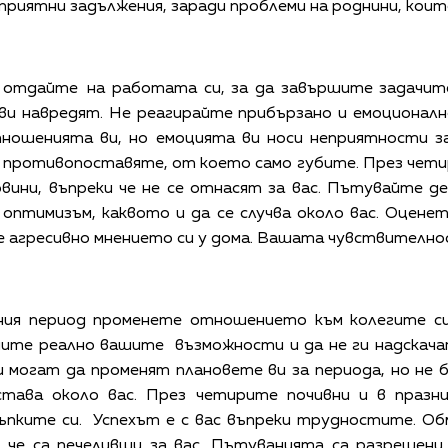
приятни задължения, заради проблеми на роднини, кои
е отдайте на работата си, за да завършите задачите
ви навредят. Не реагирайте прибързано и емоционал
ношенията ви, но емоцията ви носи неприятности зар
е противопоставяте, от което само губите. През чети
овини, въпреки че не се отнасят за вас. Пътувайте д
 оптимизъм, каквото и да се случва около вас. Оцен
 агресивно мнението си у дома. Вашата чувствителнос
чния период променете отношението към колегите с
ните реално вашите възможности и да не ги надскач
 могат да променят плановете ви за периода, но не 
става около вас. През четирите почивни и в празн
пките си. Успехът е с вас въпреки трудностите. Об
 че са печеливши за вас. Пътуванията са разрешени 