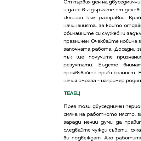
От първия ден на двуседмични
и да се въздържате от делов
склонни към разправии. Кра
начинанията, за които отдав
обичайните си служебни задъл
празничен. Очаквайте новина 
започната работа. Досадни 
пък ще получите признани
резултати. Бъдете внима
проявявайте прибързаност. 
нечия омраза - например родни
ТЕЛЕЦ
През този двуседмичен перио
смяна на работното място, з
заради нечии думи да прав
следвайте чужди съвети, сяка
ви подвеждат. Ако работите