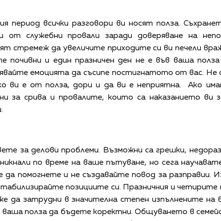
ия период всички разговори ви носят полза. Съхране
и от служебни провали заради доверяване на неп
ят стремеж да увеличите приходите си ви печели вр
е почивни и един празничен ден не е във ваша полза
явайте емоцията да съсипе постигнатото от вас. Не 
ко ви е от полза, дори и да ви е неприятна. Ако и
вни за срива и провалите, които са наказанието ви 
.
вете за делови проблеми. Възможни са грешки, недора
никнали по време на ваше пътуване, но сега научават
е да помогнете и не създавайте повод за разправии. 
Стабилизирайте позициите си. Празничния и четирите 
же да затрудни в значителна степен изпълнените на
в ваша полза да бъдете коректни. Общуването в семе