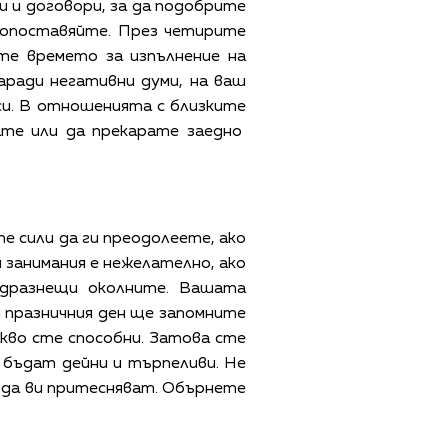
и и договори, за да подобрите
вопоставяйте. През четирите
те времето за изпълнение на
аради негативни думи, на ваш
си. В отношенията с близките
ате или да прекарате заедно
е сили да ги преодолеете, ако
 занимания е нежелателно, ако
 дразнещи околните. Вашата
 празничния ден ще запомните
кво сте способни. Затова сте
бъдат дейни и търпеливи. Не
 да ви притесняват. Обърнете