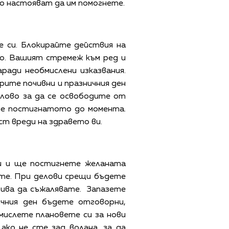
то настояват да им помогнете.
 си. Блокирайте действия на
но. Вашият стремеж към ред и
ади необмислени изказвания.
рите почивни и празничния ден
елово за да се освободите от
ете постигнатото до момента.
т вреди на здравето ви.
и и ще постигнете желаната
ате. При делови срещи бъдете
бива да съжалявате. Запазете
ичния ден бъдете отговорни,
мислете плановете си за нови
ако не сте зад волана, за да