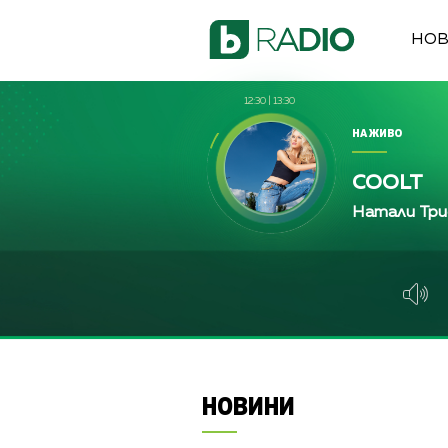
НО
12:30
|
13:30
НА ЖИВО
COOLT
Натали Тр
НОВИНИ