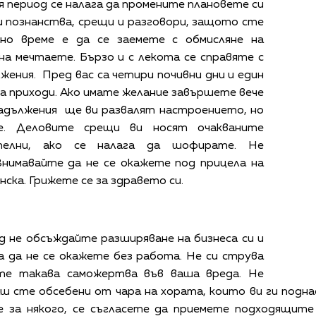
я период се налага да промените плановете си
и познанства, срещи и разговори, защото сте
йно време е да се заемете с обмисляне на
на мечтаете. Бързо и с лекота се справяте с
жения. Пред вас са четири почивни дни и един
за приходи. Ако имате желание завършете вече
задължения ще ви развалят настроението, но
е. Деловите срещи ви носят очакваните
телни, ако се налага да шофирате. Не
Внимавайте да не се окажете под прицела на
нска. Грижете се за здравето си.
д не обсъждайте разширяване на бизнеса си и
а да не се окажете без работа. Не си струва
ите такава саможертва във ваша вреда. Не
ш сте обсебени от чара на хората, които ви ги подна
 за някого, се съгласете да приемете подходящите