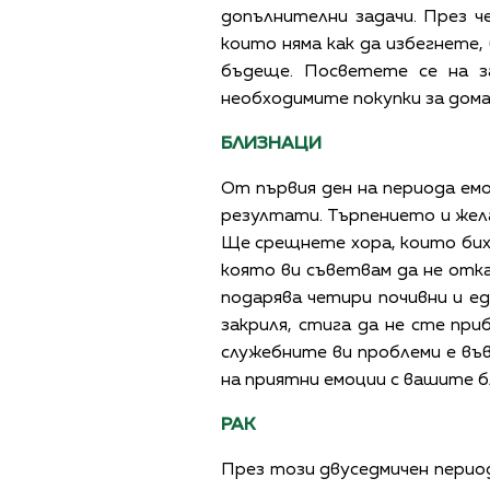
допълнителни задачи. През ч
които няма как да избегнете, 
бъдеще. Посветете се на з
необходимите покупки за дом
БЛИЗНАЦИ
От първия ден на периода ем
резултати. Търпението и жела
Ще срещнете хора, които биха
която ви съветвам да не отка
подарява четири почивни и ед
закриля, стига да не сте при
служебните ви проблеми е във
на приятни емоции с вашите б
РАК
През този двуседмичен период