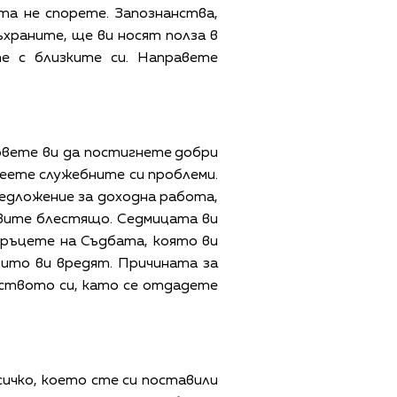
та не спорете. Запознанства,
съхраните, ще ви носят полза в
е с близките си. Направете
овете ви да постигнете добри
леете служебните си проблеми.
редложение за доходна работа,
равите блестящо. Седмицата ви
в ръцете на Съдбата, която ви
които ви вредят. Причината за
ейството си, като се отдадете
сичко, което сте си поставили