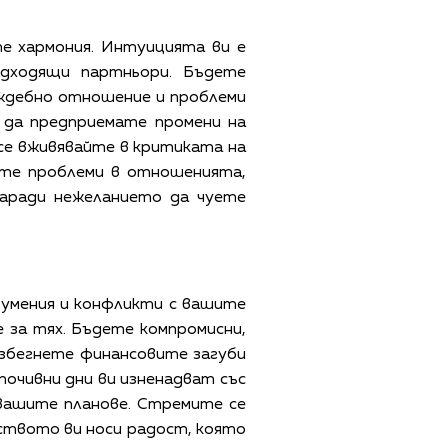
те хармония. Интуицията ви е
одходящи партньори. Бъдете
аждебно отношение и проблеми
 да предприемате промени на
се вживявайте в критиката на
мате проблеми в отношенията,
заради нежеланието да чуете
зумения и конфликти с вашите
е за тях. Бъдете компромисни,
Избегнете финансовите загуби
почивни дни ви изненадват със
 вашите планове. Стремите се
йството ви носи радост, която