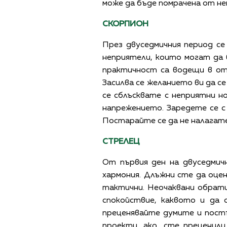
може да бъде помрачена от не
СКОРПИОН
През двуседмичния период с
неприятели, които могат да 
практичност са водещи в от
Засилва се желанието ви да с
се сблъсквате с неприятни н
напрежението. Заредете се с
Постарайте се да не налагате
СТРЕЛЕЦ
От първия ден на двуседми
хармония. Длъжни сте да оце
тактични. Неочаквани обрати
спокойствие, каквото и да 
преценявайте думите и постъ
проекти, ако сте преценили,