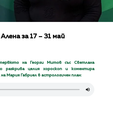
лена за 17 – 31 май
тервюто на Георги Митов със Светлана
то разкрива целия хороскоп и коментира
на Мария Габриел в астрологичен план: