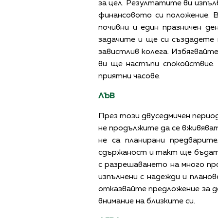
за цел. Резултатите ви изпъл
финансовото си положение. 
почивни и един празничен д
задачите и ще си създадете 
завистлив колега. Избягвайт
ви ще настъпи спокойствие.
приятни часове.
ЛЪВ
През този двуседмичен период
не продължите да се вживяват
не са планирани предварит
сдържаност и такт ще бъдат 
с разрешаването на много пр
изпълнени с надежди и плано
отказвайте предложение за д
внимание на близките си.