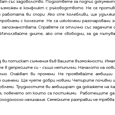
ват със задоволство. Подгответе за подпис документ
Възможен е конфликт с ръководството. Не се проти
ен работата ви спори. Ако сте колебливи, ще удължи
проблеми с колегите. Не са изключени разочаровани з
е запознанствата. Справяте се отлично със задачите 
 Използвайте дните, ако сте свободни, за да пътув
 ви потискат съмнения във вашите възможности. Имат
е в депресиите си - също нетипични. Началото на нови
елно. Очакват ви промени. Не проявявайте амбиции
оценени. Ще чуете добри новини. Четирите почивни и
облеми. Трудностите ви амбицират да докажете на ка
ве, повечето от които са постижими.
Работещите да 
оходоносно начинание. Семейните разправии не трябва