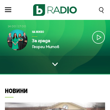
14:00
|
17:00
НА ЖИВО
За града
Георги Митов
НОВИНИ