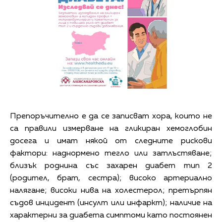
Препоръчително е да се записват хора, които не
са правили измерване на гликиран хемоглобин
досега и имат някой от следните рискови
фактори: наднормено тегло или затлъстяване;
близък роднина със захарен диабет тип 2
(родител, брат, сестра); високо артериално
налягане; високи нива на холестерол; претърпян
съдов инцидент (инсулт или инфаркт); наличие на
характерни за диабета симптоми като постоянен