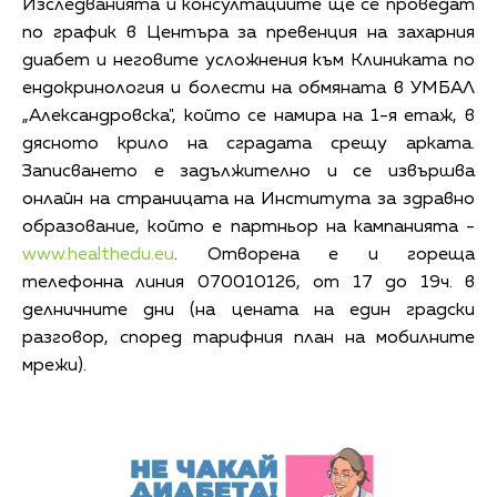
Изследванията и консултациите ще се проведат
по график в Центъра за превенция на захарния
диабет и неговите усложнения към Клиниката по
ендокринология и болести на обмяната в УМБАЛ
„Александровска", който се намира на 1-я етаж, в
дясното крило на сградата срещу арката.
Записването e задължително и се извършва
онлайн на страницата на Института за здравно
образование, който е партньор на кампанията -
www.healthedu.eu
. Отворена е и гореща
телефонна линия 070010126, от 17 до 19ч. в
делничните дни (на цената на един градски
разговор, според тарифния план на мобилните
мрежи).