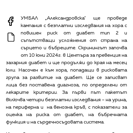
УМБАЛ „Александровска" ще проведе
кампания с безплатни изследвания на хора с
повишен риск от диабет тип 2 и
съпътстващи усложнения от страна на
сърцето и бъбреците. Скринингът започва
от 10 юни 2024г. в Центъра за превенция на
захарния диабет и ще продължи до края на месец
юли. Насочен е към хора, попадащи в рисковата
група за развитие на диабет. Ще се записват
лица без поставена диагноза, по определени от
лекарите критерии. За първи път пакетът
включва четири безплатни изследвания – на урина,
на периферна и на венозна кръв, с показатели за
оценка на риска от диабет, на бъбречната
функция и на сърдечносъдовата система.