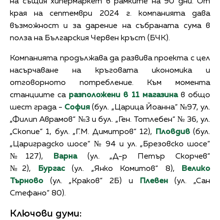
на същия хипермаркет в рамките на 90 дни. От
края на септември 2024 г. компанията дава
възможност и за дарение на събраната сума в
полза на Българския Червен кръст (БЧК).
Компанията продължава да развива проекта с цел
насърчаване на кръговата икономика и
отговорното потребление. Към момента
станциите са
разположени в 11 магазина
в общо
шест града -
София
(бул. „Царица Йоанна“ №97, ул.
„Филип Аврамов“ №3 и бул. „Ген. Тотлебен“ № 36, ул.
„Скопие“ 1, бул. „Г.М. Димитров“ 12),
Пловдив
(бул.
„Цариградско шосе“ № 94 и ул. „Брезовско шосе“
№127),
Варна
(ул. „Д-р Петър Скорчев“
№2),
Бургас
(ул. „Янко Комитов“ 8),
Велико
Търново
(ул. „Краков“ 2Б) и
Плевен
(ул. „Сан
Стефано“ 80).
Ключови думи: