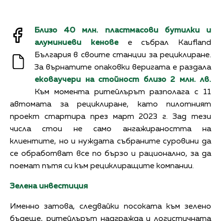
Близо 40 млн. пластмасови бутилки и
алуминиеви кенове
е събрал Kaufland
България в своите станции за рециклиране.
За върнатите опаковки веригата е раздала
ековаучери на стойност близо 2 млн. лв.
Към момента ритейлърът разполага с 11
автомата за рециклиране, като пилотният
проект стартира през март 2023 г. Зад тези
числа стои не само ангажираността на
клиентите, но и нуждата събраните суровини да
се обработват все по бързо и рационално, за да
поемат пътя си към рециклиращите компании.
Зелена инвестиция
Именно затова, следвайки посоката към зелено
бъдеще, ритейлърът надгражда и логистичната