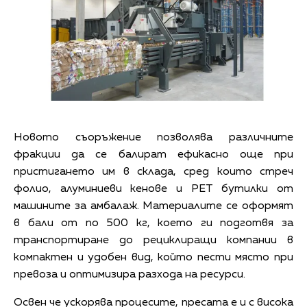
Новото съоръжение позволява различните
фракции да се балират ефикасно още при
пристигането им в склада, сред които стреч
фолио, алуминиеви кенове и PET бутилки от
машините за амбалаж. Материалите се оформят
в бали от по 500 кг, което ги подготвя за
транспортиране до рециклиращи компании в
компактен и удобен вид, който пести място при
превоза и оптимизира разхода на ресурси.
Освен че ускорява процесите, пресата е и с висока