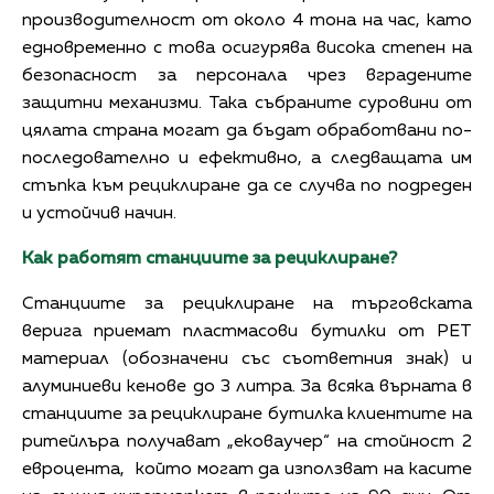
производителност от около 4 тона на час, като
едновременно с това осигурява висока степен на
безопасност за персонала чрез вградените
защитни механизми. Така събраните суровини от
цялата страна могат да бъдат обработвани по-
последователно и ефективно, а следващата им
стъпка към рециклиране да се случва по подреден
и устойчив начин.
Как работят станциите за рециклиране?
Станциите за рециклиране на търговската
верига приемат пластмасови бутилки от PET
материал (обозначени със съответния знак) и
алуминиеви кенове до 3 литра. За всяка върната в
станциите за рециклиране бутилка клиентите на
ритейлъра получават „ековаучер“ на стойност 2
евроцента, който могат да използват на касите