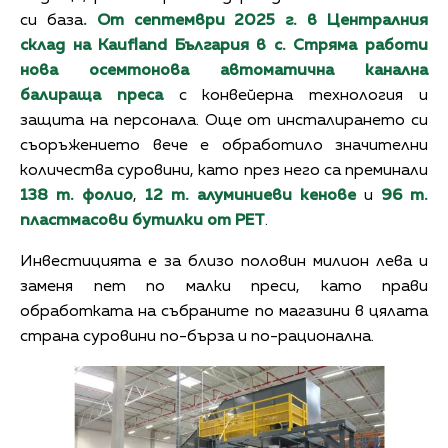
си база
. От септември 2025 г. в Централния
склад на Kaufland България в с. Стряма работи
нова осемтонова автоматична канална
балираща преса
с конвейерна технология и
защита на персонала. Още от инсталирането си
съоръжението вече е обработило значителни
количества суровини, като през него са преминали
138 т. фолио
,
12 т. алуминиеви кенове
и
96 т.
пластмасови бутилки от PET
.
Инвестицията е за близо половин милион лева и
заменя пет по малки преси, като прави
обработката на събраните по магазини в цялата
страна суровини по-бърза и по-рационална.