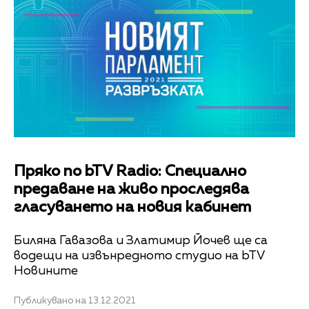
Пряко по bTV Radio: Специално
предаване на живо проследява
гласуването на новия кабинет
Биляна Гавазова и Златимир Йочев ще са
водещи на извънредното студио на bTV
Новините
Публикувано на 13.12.2021