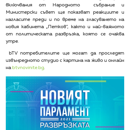
включвания от Народното събрание и
Министерски съвет ще показват реакциите и
нагласите преди и по време на гласуването на
новия кабинета „Петков“, както и най-важното
от политическата развръзка, която се очаква
утре.
bTV потребителите ще могат да проследят
извънредното студио с картина на живо и онлайн
на
btvnovinite.bg
.