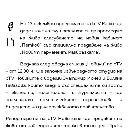
На 13 декември програмата на bTV Radio ще
даде шанс на слушателите си да проследят
на живо гласуването на новия кабинет
„Петков“ със специално предаване на живо
„Новият парламент. Развръзката“.
Веднага след обедна емисия „Новини“ по bTV
- от 12:30 ч., ще започне извънредното студио на
bTV Новините с водещи Златимир Йочев и Биляна
Гавазова, които заедно със специалните си гости
- експерти, политолози и журналисти – ще
анализират политическите перспективи и
бъдещето на дългоочакваното правителство.
Репортерите на bTV Новините ще предават на
живо от най-горещите точки в този ден. Преки