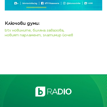
Ключови думи:
btv новините,
биляна гавазова,
новият парламент,
златимир йочев