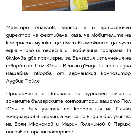
Маестро Ангелов, който е и артистичен
директор на фестивала, каза, че любителите на
камерната музика ще имат възможност да чуят
една много интересна и необичайна програма. Тя
включва две премиерни за България изпълнения на
творби от Пол Юон и Венсан д'Енди, както и една
мащабна творба от германския композитор
Лудвиг Тюйле.
Програмата е свързана по куриозен начин с
големите българските композитори, защото Пол
Юон е бил учител по композиция на Панчо
Владигеров в Берлин, а Венсан д'Енди е бил учител
на Боян Икономов и Марин Големинов в Париж,
посочват организаторите.