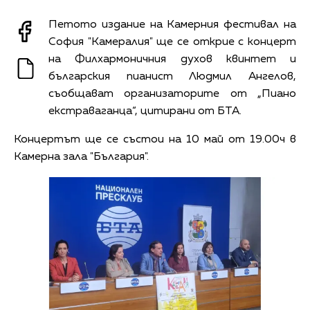
Петото издание на Камерния фестивал на
София "Камералия" ще се открие с концерт
на Филхармоничния духов квинтет и
българския пианист Людмил Ангелов,
съобщават организаторите от „Пиано
екстраваганца“, цитирани от БТА.
Концертът ще се състои на 10 май от 19.00ч в
Камерна зала "България".