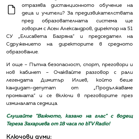
отразява дистанционното обучение на
деца и учители? За предизвикателствата
пред образователната система ще
говорим с Асен Александров, директор на 51
СУ „Елисавета Багряна“ и председател на
Сдружението на директорите в средното
образование.
И още – Пътна безопасност, спорт, преговори и
нов кабинет – Очаквайте разговор с рали
легендата Димитър Илиев, който беше
кандидат-депутат от „Продължаваме
промяната“ и се включи в преговорите през
изминалата седмица.
Слушайте "Важното, казано на глас" с водещ
Тереза Захариева от 18 часа по bTV Radio!
Ключови думи: