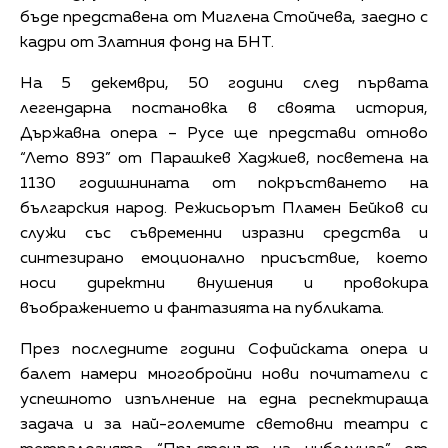
бъде представена от Миглена Стойчева, заедно с
кадри от Златния фонд на БНТ.
На 5 декември, 50 години след първата
легендарна постановка в своята история,
Държавна опера – Русе ще представи отново
“Лето 893” от Парашкев Хаджиев, посветена на
1130 годишнината от покръстването на
българския народ. Режисьорът Пламен Бейков си
служи със съвременни изразни средства и
синтезирано емоционално присъствие, което
носи директни внушения и провокира
въображението и фантазията на публиката.
През последните години Софийската опера и
балет намери многобройни нови почитатели с
успешното изпълнение на една респектираща
задача и за най-големите световни театри с