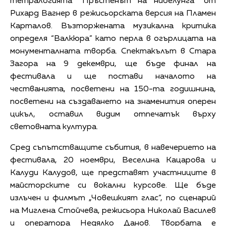
тетралогията “Пръстенът на нибелунга” от
Рихард Вагнер в режисьорската версия на Пламен
Карталов. Възторжената музикална критика
определя “Валкюра” като перла в огърлицата на
монументалната творба. Спектакълът в Стара
Загора на 9 декември, ще бъде финал на
фестивала и ще постави началото на
честванията, посветени на 150-та годишнина,
посветени на създаването на знаменития оперен
цикъл, оставил видим отпечатък върху
световната култура.
Сред съпътстващите събития, в навечерието на
фестивала, 20 ноември, Веселина Кацарова и
Калуди Калудов, ще представят участниците в
майсторските си вокални курсове. Ще бъде
излъчен и филмът „Човешкият глас“, по сценарий
на Миглена Стойчева, режисьора Николай Василев
и оператора Недялко Данов. Творбата е