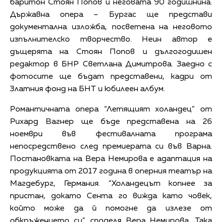
баритон Стоян Попов и неговата 90 годишнина.
Държавна опера – Бургас ще представи
документална изложба, посветена на неговото
изпълнителско творчество. Неин автор е
дъщерята на Стоян Попов и дългогодишен
редактор в БНР Светлана Димитрова. Заедно с
фотосите ще бъдат представени, кадри от
Златния фонд на БНТ и юбилеен албум.
Романтичната опера “Летящият холандец” от
Рихард Вагнер ще бъде представена на 26
ноември във фестивалната програма
непосредствено след премиерата си във Варна.
Постановката на Вера Немирова е адаптация на
продукцията от 2017 година в оперния театър на
Магдебург, Германия. “Холандецът копнее за
пристан, докато Сента го вижда като човек,
който може да й помогне да излезе от
обкръжението си”, споделя Вера Немирова. Така