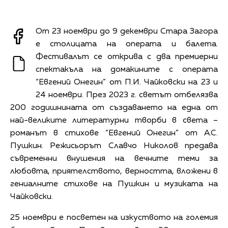
От 23 ноември до 9 декември Стара Загора
е столицата на операта и балета.
Фестивалът се открива с два премиерни
спектакъла на домакините с операта
“Евгений Онегин” от П.И. Чайковски на 23 и
24 ноември. През 2023 г. светът отбелязва
200 годишнината от създаването на една от
най-великите литературни творби в света –
романът в стихове “Евгений Онегин” от А.С.
Пушкин. Режисьорът Славчо Николов предава
съвременни внушения на вечните теми за
любовта, приятелството, верността, вложени в
гениалните стихове на Пушкин и музиката на
Чайковски.
25 ноември е посветен на изкуството на големия