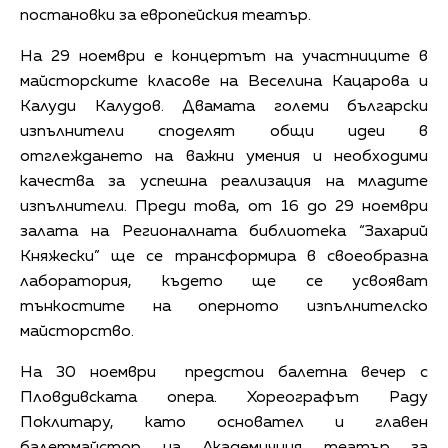
постановки за европейския театър.
На 29 ноември е концертът на участниците в
майсторските класове на Веселина Кацарова и
Калуди Калудов. Двамата големи български
изпълнители споделят общи идеи в
отглеждането на важни умения и необходими
качества за успешна реализация на младите
изпълнители. Преди това, от 16 до 29 ноември
залата на Регионалната библиотека “Захарий
Княжески” ще се трансформира в своеобразна
лаборатория, където ще се усвояват
тънкостите на оперното изпълнителско
майсторство.
На 30 ноември предстои балетна вечер с
Пловдивската опера. Хореографът Раду
Поклитару, като основател и главен
балетмайстор на Академичния театър за