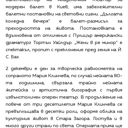
модерен балет в Киев, има забележителни
балетни постановки на световни сцени. „Дългата
коледна вечеря“ е балет-размисъл за
преходността на живота. Постановката е
вдъхновена от отличения с Пулицър американски
драматург Тортън Уайлдър. „Жени в ре минор” е
спектакъл, пропит с преклонение пред гения на Й.
С. Бах.
2 декември е ден за творческа равносметка на
сопраното Мария Клинчева, по случай нейната 80-
та годишнина, свързала трайно нейната
житейска и артистична биография с първия
извънстоличен оперен театър. В продължение на
повече от три десетилетия Мария Клинчева се
превъплъщава в десетки роли, оформя облика на
културния живот в Стара Загора. Гостува и в
много други страни по света. Оперната прима ще