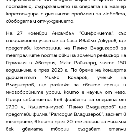
поставено, съдържанието на операта на Вагнер
кореспондира с днешните проблеми за любовта,
свободата и отчуждението.
На 27 ноември Ансамбъл “Симфониета”, със
специалното участие на баса Ивайло Джуров, ще
представи композиции на Панчо Владигеров за
театралните постановки на големия режисьор на
Германия и Австрия, Макс Райнхард, чиято 150
годишнина е през 2023 г. По време на концерта
диригентът Милко Коларов, ученик на
Владигеров, ще разкаже за своите срещи и
многобройните уроци, които е научил от него.
Преди събитието, във фоайето на операта от
17.30 ч., Къщата-музей “Панчо Владигеров” ще
представи филма “Рапсодия Владигеров”, заснет в
театрите, в които през 20-те години на миналия
век двамата творци създават етапни