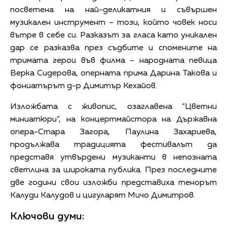
посветена на най-деликатния и съвършен
музикален инструмент – този, който човек носи
вътре в себе си. Разказът за гласа като уникален
дар се разказва през съдбите и спомените на
тримата герои във филма – народната певица
Верка Сидерова, оперната прима Дарина Такова и
фониатърът д-р Димитър Кехайов.
Изложбата с живопис, озаглавена “Цветни
миниатюри”, на концертмайстора на Държавна
опера-Стара Загора, Паулина Захариева,
продължава традицията фестивалът да
представя утвърдени музиканти в непозната
светлина за широката публика. През последните
две години свои изложби представиха тенорът
Калуди Калудов и цигуларят Мичо Димитров.
Ключови думи: