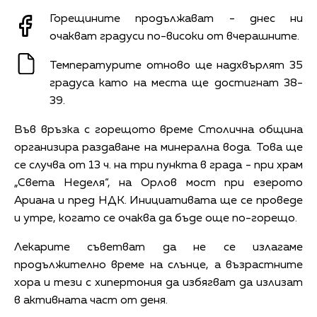
Горещините продължават - днес ни
очакват градуси по-високи от вчерашните.
Температурите отново ще надхвърлят 35
градуса като на места ще достигнат 38-
39.
Във връзка с горещото време Столична община
организира раздаване на минерална вода. Това ще
се случва от 13 ч. на три пункта в града - при храм
„Света Неделя“, на Орлов мост при езерото
Ариана и пред НДК. Инициативата ще се проведе
и утре, когато се очаква да бъде още по-горещо.
Лекарите съветват да не се излагаме
продължително време на слънце, а възрастните
хора и тези с хипертония да избягват да излизат
в активната част от деня.