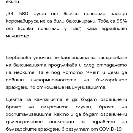
екипи.
„34 580 души от всички починали заради
коронавируса не са били ваксинирани. Това са 98%
от всички починали у нас“, каза здравният
министър.
Сербезова уточни, че кампанията за насърчаване
на ваксинацията продължава и след отпадането
на мерките. Тя е под мотото "+мен" и цели да
повиши информираността на българските
граждани по отношение на имунизацията.
Целта на кампанията е да бъдат ограничени
броят на смъртните случаи, броят на
хоспитализациите, както и да бъдат ограничени
дългосрочните последици за здравето на
българските граждани в резултат от COVID-19.