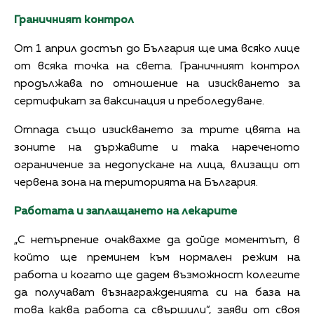
Граничният контрол
От 1 април достъп до България ще има всяко лице
от всяка точка на света. Граничният контрол
продължава по отношение на изискването за
сертификат за ваксинация и преболедуване.
Отпада също изискването за трите цвята на
зоните на държавите и така нареченото
ограничение за недопускане на лица, влизащи от
червена зона на територията на България.
Работата и заплащането на лекарите
„С нетърпение очаквахме да дойде моментът, в
който ще преминем към нормален режим на
работа и когато ще дадем възможност колегите
да получават възнагражденията си на база на
това каква работа са свършили“, заяви от своя