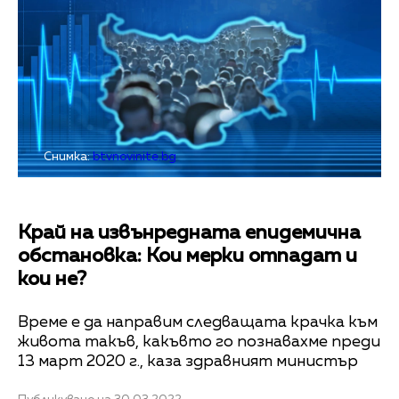
Снимка:
btvnovinite.bg
Край на извънредната епидемична
обстановка: Кои мерки отпадат и
кои не?
Време е да направим следващата крачка към
живота такъв, какъвто го познавахме преди
13 март 2020 г., каза здравният министър