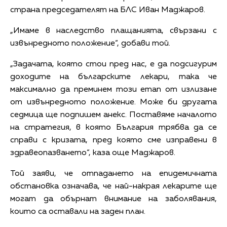
страна председателят на БЛС Иван Маджаров.
„Имаме в наследство плащанията, свързани с
извънредното положение“, добави той.
„Задачата, която стои пред нас, е да подсигурим
доходите на българските лекари, така че
максимално да преминем този етап от излизане
от извънредното положение. Може би другата
седмица ще подпишем анекс. Поставяме началото
на стратегия, в която България трябва да се
справи с кризата, пред която сме изправени в
здравеопазването“, каза още Маджаров.
Той заяви, че отпадането на епидемичната
обстановка означава, че най-накрая лекарите ще
могат да обърнат внимание на заболявания,
които са оставали на заден план.