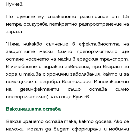
Кунчев.
По думите му спазваното разстояние от 1,5
метра осигурява петкратно разпространение на
зараза.
"Няма никакво съмнение в ефективността на
защитните маски. Силно препоръчително ще
остане носенето на маски в градския транспорт,
в лечебните и здравни заведения, при възрастни
хора и такива с хронични заболявания, както и за
помещение с недобра вентилация. Използването
на дезинфектанти също остава силно
препоръчително", каза още Кунчев.
Ваксинацията остава
Ваксинирането остава така, както досега. Ако се
наложи, могат да бъдат сформирани и мобилни