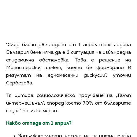
"След близо две години от 1 април тази година
България вече няма да е в ситуация на извънредна
епидемична обстановка. Това е решение на
Министерския съвет, което бе формирано в
резултат на едномесечни дискусии", уточни
Сербезова.
Тя цитира социологическо проучване на „Галъп
интернешънъл“, според което 70% от българите
са „за“ по-леки мерки.
Какво отпада от 1 април?
Задължителното носене на защитна маска