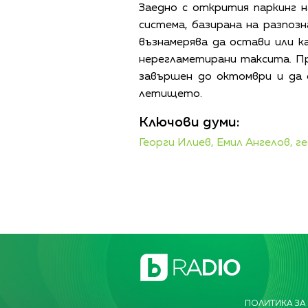
Заедно с открития паркинг 
система, базирана на разпоз
възнамерява да остави или к
нерегламетирани таксита. П
завършен до октомври и да 
летището.
Ключови думи:
Георги Илиев,
Емил Ангелов,
ге
ПОЛИТИКА ЗА