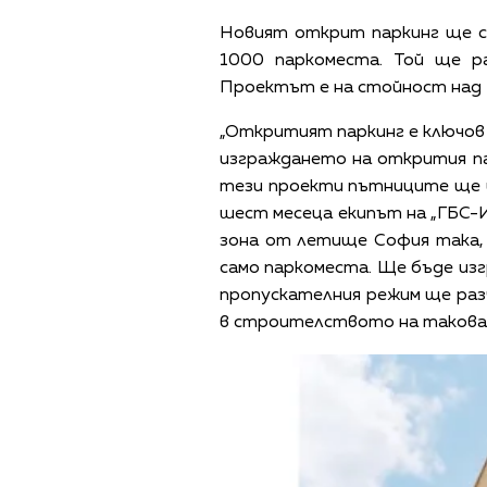
Новият открит паркинг ще с
1000 паркоместа. Той ще р
Проектът е на стойност над 7
„Откритият паркинг е ключов 
изграждането на открития па
тези проекти пътниците ще им
шест месеца екипът на „ГБС
зона от летище София така, 
само паркоместа. Ще бъде изг
пропускателния режим ще раз
в строителството на такова 