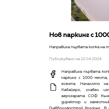
Нов паркинг с 100
Направиха първата копка на 
Публикувано на 22.04.2024
Направиха първата копк
паркинг с 1000 места
есента. Началото н
Кабайеро, главен и
аерогарата СОФ Къне
директор и заместни
Главболгарстрой Холдинг . 