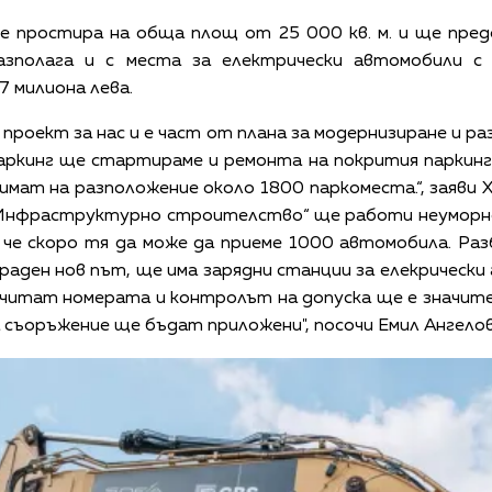
е простира на обща площ от 25 000 кв. м. и ще пре
азполага и с места за електрически автомобили с 
 милиона лева.
проект за нас и е част от плана за модернизиране и р
ркинг ще стартираме и ремонта на покрития паркинг 
ат на разположение около 1800 паркоместа.“, заяви 
-Инфраструктурно строителство“ ще работи неуморно
че скоро тя да може да приеме 1000 автомобила. Раз
раден нов път, ще има зарядни станции за елекрическ
читат номерата и контролът на допуска ще е значител
съоръжение ще бъдат приложени", посочи Емил Ангелов