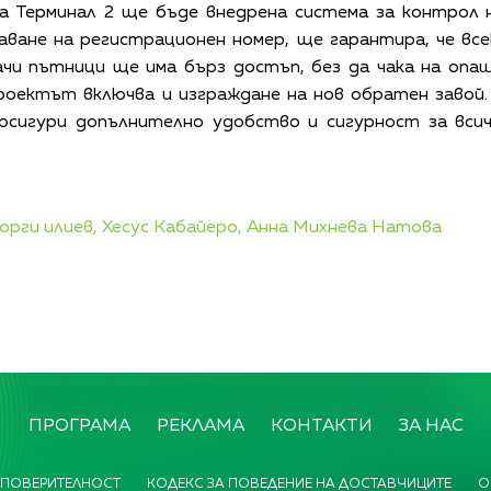
на Терминал 2 ще бъде внедрена система за контрол 
наване на регистрационен номер, ще гарантира, че в
ачи пътници ще има бърз достъп, без да чака на опа
роектът включва и изграждане на нов обратен завой.
осигури допълнително удобство и сигурност за вси
орги илиев,
Хесус Кабайеро,
Анна Михнева Натова
ПРОГРАМА
РЕКЛАМА
КОНТАКТИ
ЗА НАС
 ПОВЕРИТЕЛНОСТ
КОДЕКС ЗА ПОВЕДЕНИЕ НА ДОСТАВЧИЦИТЕ
О