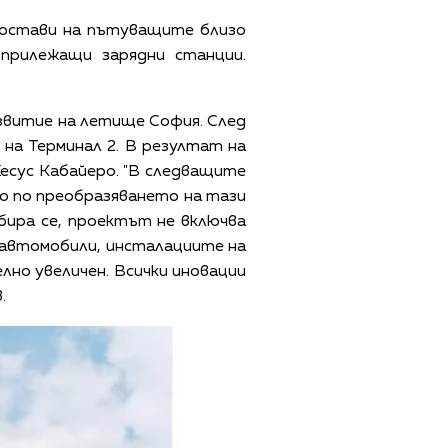
достави на пътуващите близо
прилежащи зарядни станции.
азвитие на летище София. След
на Терминал 2. В резултат на
Хесус Кабайеро. "В следващите
 по преобразяването на тази
бира се, проектът не включва
и автомобили, инсталациите на
но увеличен. Всички иновации
.