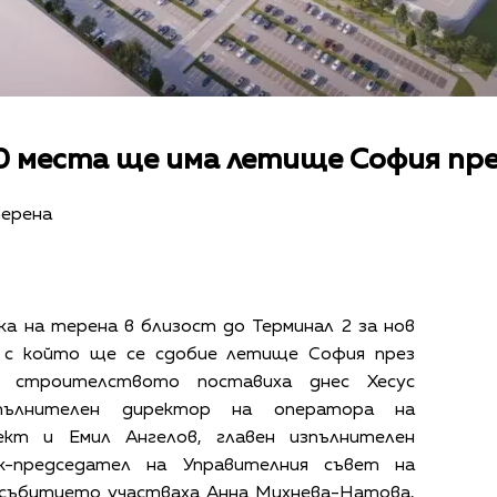
0 места ще има летище София пре
терена
а на терена в близост до Терминал 2 за нов
, с който ще се сдобие летище София през
а строителството поставиха днес Хесус
зпълнителен директор на оператора на
кт и Емил Ангелов, главен изпълнителен
к-председател на Управителния съвет на
В събитието участваха Анна Михнева-Натова,