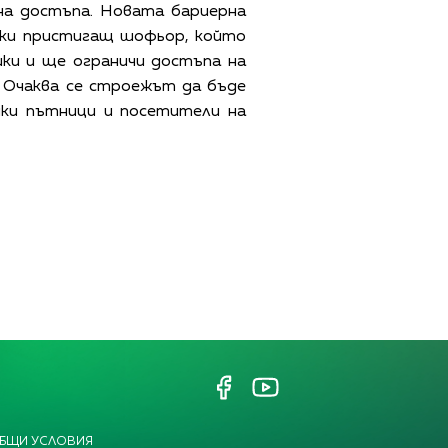
на достъпа. Новата бариерна
секи пристигащ шофьор, който
шки и ще ограничи достъпа на
 Очаква се строежът да бъде
чки пътници и посетители на
БЩИ УСЛОВИЯ