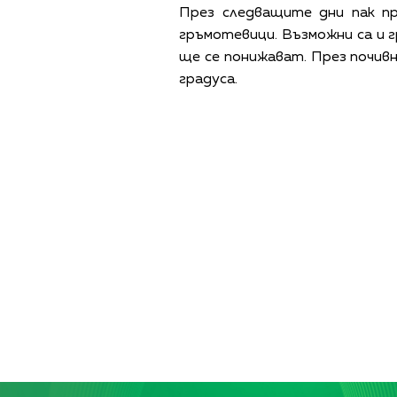
През следващите дни пак п
гръмотевици. Възможни са и
ще се понижават. През почивн
градуса.