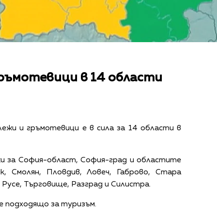
гръмотевици в 14 области
ежи и гръмотевици е в сила за 14 области в
и за София-област, София-град и областите
к, Смолян, Пловдив, Ловеч, Габрово, Стара
 Русе, Търговище, Разград и Силистра.
е подходящо за туризъм.