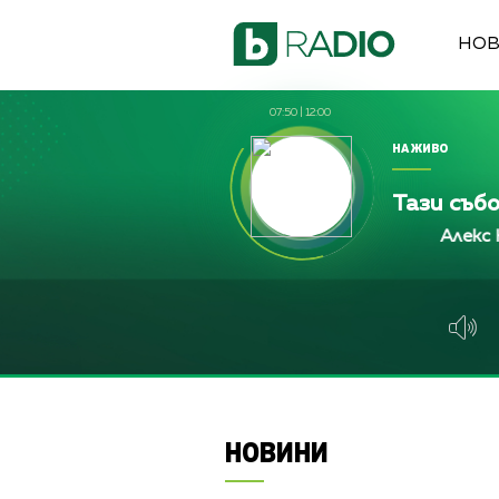
НО
07:50
|
12:00
НА ЖИВО
Тази съб
Алекс Кръстев
Алекс Кръстев
Алекс Кръсте
НОВИНИ