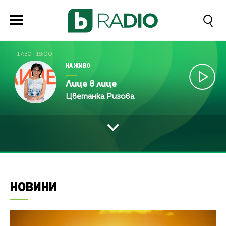
17:30
|
18:00
НА ЖИВО
Лице в лице
Цветанка Ризова
НОВИНИ