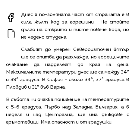
Днес в по-голямата част от страната е в
сила жълт код за горещини. Не стойте
дълго на открито и пийте повече вода, но
не ледено студена.
Слабият до умерен Североизточен вятър
ще се опитва да разхлажда, но горещините
очакваме да надделеят до края на деня.
Максималните температури днес ще са между 34°
и 39° градуса. В София – около 34°, 37° градуса в
Пловдив и 31° във Варна.
В събота ни очаква понижение на температурите
с 5-6 градуса. Първо над Западна България, а в
неделя и над Централна, ще има дъждове с
гръмотевици. Има опасност и от градушки.