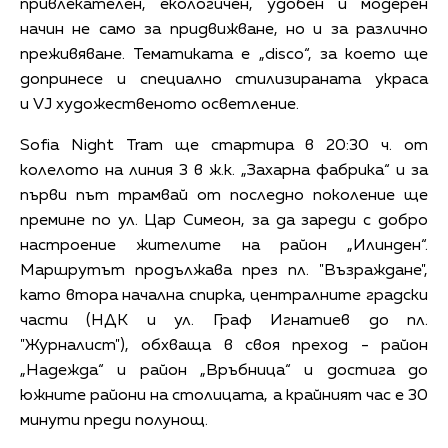
привлекателен, екологичен, удобен и модерен
начин не само за придвижване, но и за различно
преживяване. Тематиката е „disco“, за което ще
допринесе и специално стилизираната украса
и VJ художественото осветление.
Sofia Night Tram ще стартира в 20:30 ч. от
колелото на линия 3 в ж.к. „Захарна фабрика“ и за
първи път трамвай от последно поколение ще
премине по ул. Цар Симеон, за да зареди с добро
настроение жителите на район „Илинден“.
Маршрутът продължава през пл. "Възраждане",
като втора начална спирка, централните градски
части (НДК и ул. Граф Игнатиев до пл.
"Журналист"), обхваща в своя преход - район
„Надежда“ и район „Връбница“ и достига до
южните райони на столицата, а крайният час е 30
минути преди полунощ.