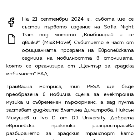
На 21 септември 2024 г., събота ще се
състои първото издание на Sofia Night
Tram под мотото „Комбинирай и се
движи!“ (Mix&Move!) Събитието е част от
официалната програма на Европейската
седмица на мобилността в столицата,
която се организира от „Център за градска
мобилност“ ЕАД.
Трамвайна мотриса, тип PESA ще бъде
преобразена в мобилна сцена за електронна
музика и съвременен пърформанс, а зад пулта
застават диджеите Златина Димитрова, Никсън
Милушев и Ivo D от DJ University. Добрата
европейска практика разпространява
разбирането за градския транспорт като