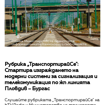
Снимка: Министерство на транспорта,
информационните технологии и съобщенията
Рубрика „ТранспортирайСе":
Стартира изграждането на
модерни системи за сигнализация и
телекомуникация по жп линията
Пловдив – Бургас
Слушайте рубриката „ТранспортирайСе" на