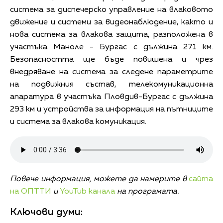
система за диспечерско управление на влаковото
движение и системи за видеонаблюдение, както и
нова система за влакова защита, разположена в
участъка Маноле - Бургас с дължина 271 км.
Безопасността ще бъде повишена и чрез
внедряване на система за следене параметрите
на подвижния състав, телекомуникационна
апаратура в участъка Пловдив-Бургас с дължина
293 км и устройства за информация на пътниците
и система за влакова комуникация.
Повече информация, можете да намерите в
сайта
на ОПТТИ
и
YouTub канала
на
програмата.
Ключови думи: