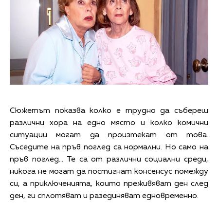
Сюжетът показва колко е трудно да събереш
различни хора на едно място и колко комични
ситуации могат да произтекат от това.
Съседите на пръв поглед са нормални. Но само на
пръв поглед… Те са от различни социални среди,
никога не могат да постигнат консенсус помежду
си, а приключенията, които преживяват ден след
ден, ги сплотяват и разединяват едновременно.