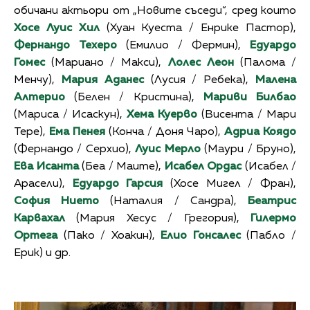
обичани актьори от „Новите съседи“, сред които
Хосе Луис Хил
(Хуан Куеста / Енрике Пастор),
Фернандо Техеро
(Емилио / Фермин),
Едуардо
Гомес
(Мариано / Макси),
Лолес Леон
(Палома /
Менчу),
Мария Аданес
(Лусия / Ребека),
Малена
Алтерио
(Белен / Кристина),
Мариви Билбао
(Мариса / Исаскун),
Хема Куерво
(Висента / Мари
Тере),
Ема Пенея
(Конча / Доня Чаро),
Адриа Коядо
(Фернандо / Серхио),
Луис Мерло
(Маури / Бруно),
Ева Исанта
(Беа / Маите),
Исабел Ордас
(Исабел /
Арасели),
Едуардо Гарсия
(Хосе Мигел / Фран),
София Нието
(Наталия / Сандра),
Беатрис
Карвахал
(Мария Хесус / Грегория),
Гилермо
Ортега
(Пако / Хоакин),
Елио Гонсалес
(Пабло /
Ерик) и др.