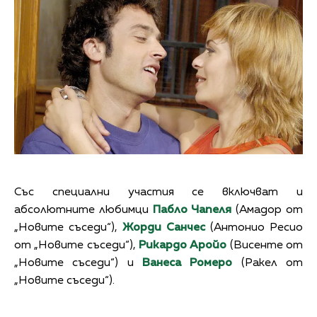
Със специални участия се включват и
абсолютните любимци
Пабло Чапеля
(Амадор от
„Новите съседи“),
Жорди Санчес
(Антонио Ресио
от „Новите съседи“),
Рикардо Аройо
(Висенте от
„Новите съседи“) и
Ванеса Ромеро
(Ракел от
„Новите съседи“).