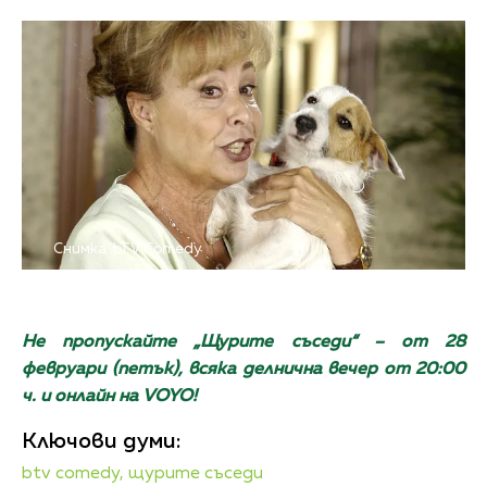
Снимка: bTV Comedy
Не пропускайте „Щурите съседи“ – от 28
февруари (петък), всяка делнична вечер от 20:00
ч. и онлайн на
VOYO
!
Ключови думи:
btv comedy,
щурите съседи