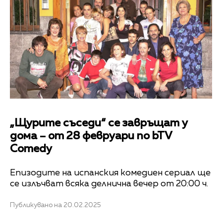
„Щурите съседи“ се завръщат у
дома – от 28 февруари по bTV
Comedy
Епизодите на испанския комедиен сериал ще
се излъчват всяка делнична вечер от 20:00 ч.
Публикувано на 20.02.2025