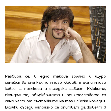
Разбира се, в едно такова голямо и щуро
семейство има както много любов, така и много
кавги, а понякога и съседска завист. Клюките,
скандалите, объркванията и приятелството са
само част от съставките на тази свежа комедия.
Всички съседи напразно се опитват да живеят в