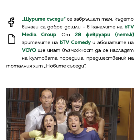
„Щурите съседи“
се завръщат там, където
винаги са добре дошли – в каналите на
bTV
Media Group
. От
28 февруари (петък)
зрителите на
bTV Comedy
и абонатите на
VOYO
ще имат възможност да се насладят
на култовата поредица, предшественик на
тоталния хит „Новите съседи“.