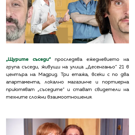
„Щурите съседи“
проследява ежедневието на
група съседи, живущи на улица „Десенганьо“ 21 в
центъра на Мадрид. Три етажа, всеки с по два
апартамента, локално магазинче и портиерна
приютяват „съседите“ и стават свидетели на
техните сложни взаимоотношения.