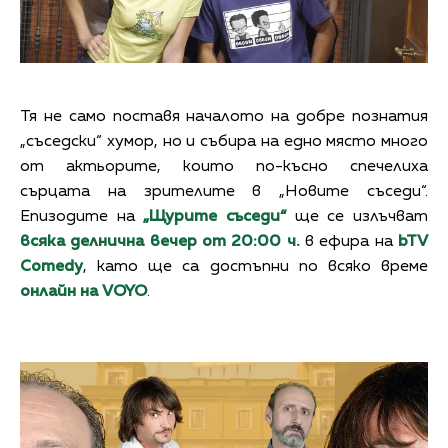
Тя не само поставя началото на добре познатия
„съседски“ хумор, но и събира на едно място много
от актьорите, които по-късно спечелиха
сърцата на зрителите в „Новите съседи“.
Епизодите на
„Щурите съседи“
ще се излъчват
всяка делнична вечер от 20:00 ч.
в ефира на
bTV
Comedy
, като ще са достъпни по всяко време
онлайн на VOYO
.