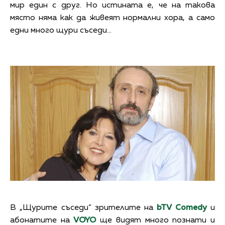
мир един с друг. Но истината е, че на такова
място няма как да живеят нормални хора, а само
едни много щури съседи…
В „Щурите съседи“ зрителите на
bTV Comedy
и
абонатите на
VOYO
ще видят много познати и