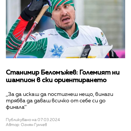
Станимир Беломъжев: Големият ни
шампион в ски ориентирането
,,За да искаш да постигнеш нещо, винаги
трябва да даваш всичко от себе си до
финала‘‘
Публикувано на 07.03.2024
Автор: Огнян Гунчев