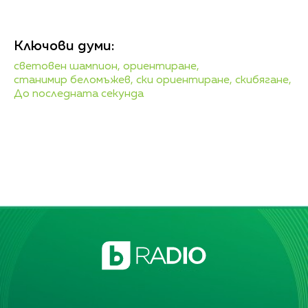
Ключови думи:
световен шампион,
ориентиране,
станимир беломъжев,
ски ориентиране,
скибягане,
До последната секунда