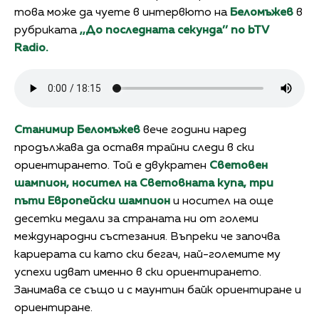
това може да чуете в интервюто на
Беломъжев
в
рубриката
,,До последната секунда’’ по bTV
Radio.
Станимир Беломъжев
вече години наред
продължава да оставя трайни следи в ски
ориентирането. Той е двукратен
Световен
шампион, носител на Световната купа, три
пъти Европейски шампион
и носител на още
десетки медали за страната ни от големи
международни състезания. Въпреки че започва
кариерата си като ски бегач, най-големите му
успехи идват именно в ски ориентирането.
Занимава се също и с маунтин байк ориентиране и
ориентиране.