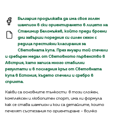
България продължава да има своя голям
шампион в ски ориентирането в лицето на
Станимир Беломъжев, който преди броени
дни завърши поредния си силен сезон с
редица престижни класирания за
Световната купа. През януари той спечели
и сребърен медал от Световното първенство в
Австрия, като записа много стабилни
резултати и в последния кръг от Световната
купа в Естония, където спечели и сребро в
спринта.
Какви са основните тънкости в този сложен,
комплексен и любопитен спорт, има ли формула
как се става шампион и кои са детайлите, които
печелят състезания по ориентиране – всичко