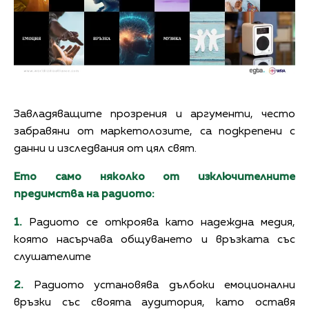
Завладяващите прозрения и аргументи, често
забравяни от маркетолозите, са подкрепени с
данни и изследвания от цял свят.
Ето само няколко от изключителните
предимства на радиото:
1.
Радиото се откроява като надеждна медия,
която насърчава общуването и връзката със
слушателите
2.
Радиото установява дълбоки емоционални
връзки със своята аудитория, като оставя