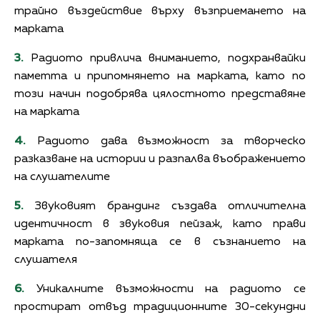
трайно въздействие върху възприемането на
марката
3.
Радиото привлича вниманието, подхранвайки
паметта и припомнянето на марката, като по
този начин подобрява цялостното представяне
на марката
4.
Радиото дава възможност за творческо
разказване на истории и разпалва въображението
на слушателите
5.
Звуковият брандинг създава отличителна
идентичност в звуковия пейзаж, като прави
марката по-запомняща се в съзнанието на
слушателя
6.
Уникалните възможности на радиото се
простират отвъд традиционните 30-секундни