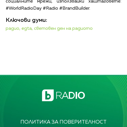
социалните мрежи, използвайки хаштаговете:
#WorldRadioDay #Radio #BrandBuilder.
Ключови думи:
радио,
egta,
световен ден на радиото
ПОЛИТИКА ЗА ПОВЕРИТЕЛНОСТ