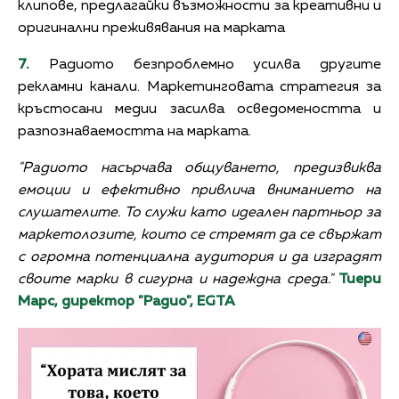
клипове, предлагайки възможности за креативни и
оригинални преживявания на марката
7.
Радиото безпроблемно усилва другите
рекламни канали. Маркетинговата стратегия за
кръстосани медии засилва осведомеността и
разпознаваемостта на марката.
"Радиото насърчава общуването, предизвиква
емоции и ефективно привлича вниманието на
слушателите. То служи като идеален партньор за
маркетолозите, които се стремят да се свържат
с огромна потенциална аудитория и да изградят
своите марки в сигурна и надеждна среда."
Тиери
Марс, директор "Радио", EGTA