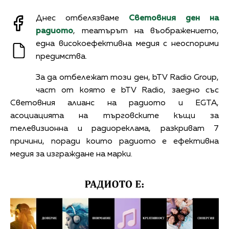
Днес отбелязваме
Световния ден на
радиото
, театърът на въображението,
една високоефективна медия с неоспорими
предимства.
За да отбележат този ден, bTV Radio Group,
част от която е bTV Radio, заедно със
Световния алианс на радиото и EGTA,
асоциацията на търговските къщи за
телевизионна и радиореклама, разкриват 7
причини, поради които радиото е ефективна
медия за изграждане на марки.