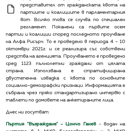
представител от гражданската квота на
партиите и коалициите в парламентарния
вот. Всичко това се случва по специален
регламент. Поканени са първите осем
партии и коалиции според последното проучване
на Алфа Рисърч. То е проведено в периода 4 – 10
октомври 2021г. и се реализира със собствени
средства на агенцията. Проучването е проведено
сред 1123 пълнолетни граждани от цялата
страна. Използвана е стратифицирана
двустепенна извадка с квота по основните
социално-демографски признаци. Информацията е
събрана чрез пряко стандартизирано интервю с
таблети по домовете на анкетираните лица.
Днес ни госутват:
Пъртия "Възраждане" - Цончо Ганев
- водач на