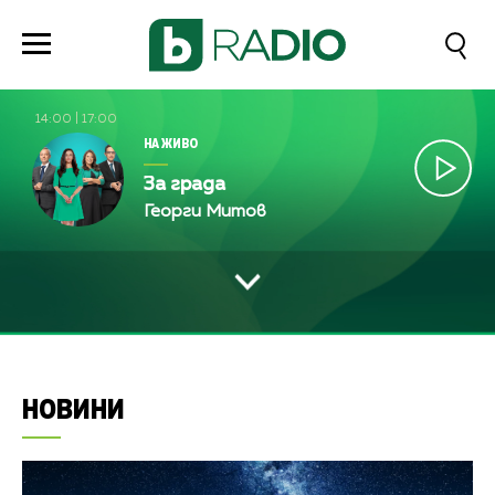
14:00
|
17:00
НА ЖИВО
За града
Георги Митов
НОВИНИ