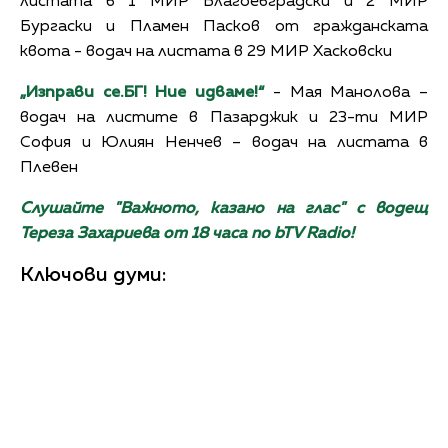
листата в 1 МИР Благоевградски и 2 МИР
Бургаски и Пламен Пасков от гражданската
квота - водач на листата в 29 МИР Хасковски
„Изправи се.БГ! Ние идваме!“
- Мая Манолова –
водач на листите в Пазарджик и 23-ти МИР
София и Юлиян Ненчев – водач на листата в
Плевен
Слушайте "Важното, казано на глас" с водещ
Тереза Захариева от 18 часа по bTV Radio!
Ключови думи: