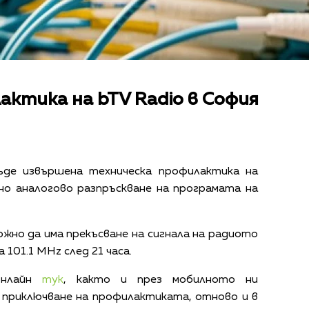
актика на bTV Radio в София
де извършена техническа профилактика на
но аналогово разпръскване на програмата на
ожно да има прекъсване на сигнала на радиото
 101.1 МНz след 21 часа.
онлайн
тук
, както и през мобилното ни
д приключване на профилактиката, отново и в