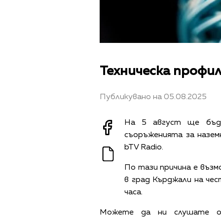
Техническа профи
Публикувано на 05.08.2025
На 5 август ще бъде
съоръженията за назем
bTV Radio.
По тази причина е възм
в град Кърджали на чес
часа.
Можете да ни слушате 