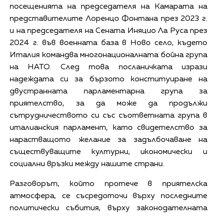
посещенията на председателя на Камарата на
представителите Лоренцо Фонтана през 2023 г.
и на председателя на Сената Иняцио Ла Руса през
2024 г. във военната база в Ново село, където
Италия командва многонационалната бойна група
на НАТО. След това посланичката изрази
надеждата си за бързото конституиране на
двустранната парламентарна група за
приятелство, за да може да продължи
сътрудничеството си със съответната група в
италианския парламент, като свидетелство за
нарастващото желание за задълбочаване на
съществуващите културни, икономически и
социални връзки между нашите страни.
Разговорът, който протече в приятелска
атмосфера, се съсредоточи върху последните
политически събития, върху законодателната