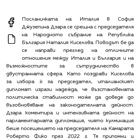
Посланичката на Италия в София
Джузепина Дзара се срещна с председателя
на Народното събрание на Република
България Наталия Киселова. Поводът бе да
се направи преглед на отличните
отношения между Италия и България и на
възможностите за сътрудничество в
двустранната сфера. Като поздрави Киселова
за избора ѝ за председател, италианският
дипломат изрази надежда, че възстановената
политическа стабилност може да доведе до
възобновяване на законодателната дейност.
Дзара коментира и интензивната дейност на
парламентарната дипломация, чиято кулминация
беше посещението на председателя на Камарата
Роберто Фико през 2022 г. Тя припомни и