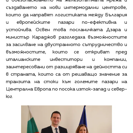
и обезопасяването на железопътната мрежа и
създаването на нови интермодални центрове,
които да направят логистиката между България
и европейските пазари по-ефективна и
устойчива. Освен това посланичката Дзара и
министър Караджов разгледаха възможностите
за засилване на двустранното сътрудничество и
възможностите, които се откриват пред
италианските инвеститори и компании,
заинтересовани от разширяване на дейността си
в страната, които са от решаващо значение за
транзита на стоки към големите пазари на
Централна Европа по посока изток-запад и север-
юг.