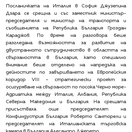
Посланичката на Италия в София Джузепина
Дзара се срещна и със заместник министър-
председателя и министър на транспорта и
съобщенията на Република България Гроздан
Караджов. По време на разговора беше
разгледана възможността за развитие на
двустранното сътрудничество в областта на
свързаността в България, като специално
внимание беше отделено на напредъка на
дейностите по завършването на Европейския
коридор VIII – стратегически проект за
осигуряване на свързаност по посока Черно море-
Адриатика между Италия, Албания, Република
Северна Македония и България. На срещата
присъстваха още председателят на
Конфиндустрия България Роберто Санторели и
председателят на Италианската търговска
камара в България Алесандро Джерето.