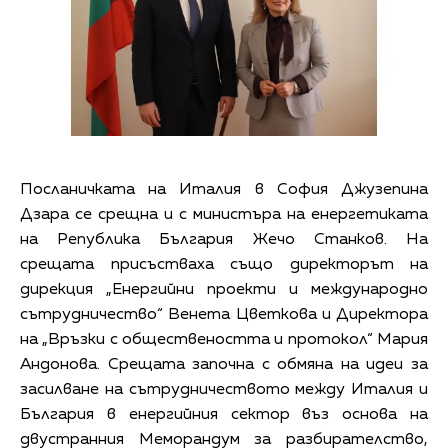
Посланичката на Италия в София Джузепина
Дзара се срещна и с министъра на енергетиката
на Република България Жечо Станков. На
срещата присъстваха също директорът на
дирекция „Енергийни проекти и международно
сътрудничество“ Венета Цветкова и Директора
на „Връзки с обществеността и протокол“ Мария
Андонова. Срещата започна с обмяна на идеи за
засилване на сътрудничеството между Италия и
България в енергийния сектор въз основа на
двустранния Меморандум за разбирателство,