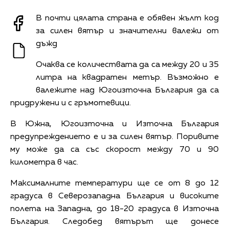
В почти цялата страна е обявен жълт код
за силен вятър и значителни валежи от
дъжд
Очаква се количествата да са между 20 и 35
литра на квадратен метър. Възможно е
валежите над Югоизточна България да са
придружени и с гръмотевици.
В Южна, Югоизточна и Източна България
предупреждението е и за силен вятър. Поривите
му може да са със скорост между 70 и 90
километра в час.
Максималните температури ще се от 8 до 12
градуса в Северозападна България и високите
полета на Западна, до 18-20 градуса в Източна
България. Следобед вятърът ще донесе