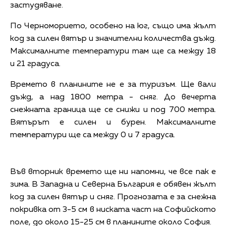
застудяване.
По Черноморието, особено на юг, също има жълт
код за силен вятър и значителни количества дъжд.
Максималните температури там ще са между 18
и 21 градуса.
Времето в планините не е за туризъм. Ще вали
дъжд, а над 1800 метра - сняг. До вечерта
снежната граница ще се снижи и под 700 метра.
Вятърът е силен и бурен. Максималните
температури ще са между 0 и 7 градуса.
Във вторник времето ще ни напомни, че все пак е
зима. В Западна и Северна България е обявен жълт
код за силен вятър и сняг. Прогнозата е за снежна
покривка от 3-5 см в ниската част на Софийското
поле, до около 15-25 см в планините около София.