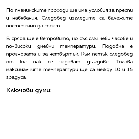
По планинските проходи ще има условия за преспи
и навявания. Следобед изгледите са валежите
постепенно да спрат.
В сряда ще е ветровито, но със слънчеви часове и
по-високи дневни температури. Подобна е
прогнозата и за четвъртък. Към петък следобед
от юг пак се задават дъждове. Тогава
максималните температури ще са между 10 и 15
градуса.
Ключови думи: