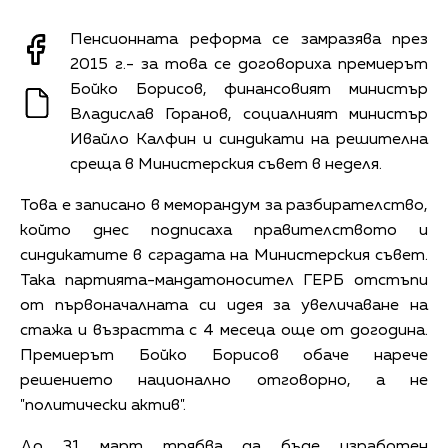
Пенсионната реформа се замразява през
2015 г.- за това се договориха премиерът
Бойко Борисов, финансовият министър
Владислав Горанов, социалният министър
Ивайло Калфин и синдикати на решителна
среща в Министерския съвет в неделя.
Това е записано в меморандум за разбирателство,
който днес подписаха правителството и
синдикатите в сградата на Министерския съвет.
Така партията-мандатоносител ГЕРБ отстъпи
от първоначалната си идея за увеличаване на
стажа и възрастта с 4 месеца още от догодина.
Премиерът Бойко Борисов обаче нарече
решението национално отговорно, а не
"политически актив".
До 31 март трябва да бъде изработен