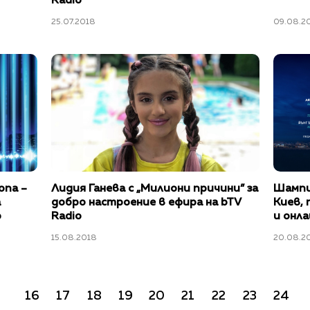
Radio
25.07.2018
09.08.2
опа –
Лидия Ганева с „Милиони причини” за
Шампи
а
добро настроение в ефира на bTV
Киев, 
o
Radio
и онла
15.08.2018
20.08.2
16
17
18
19
20
21
22
23
24