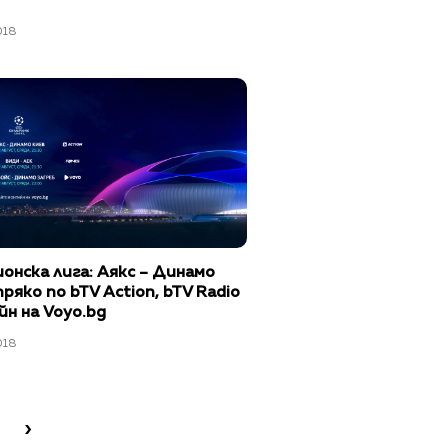
018
онска лига: Аякс – Динамо
пряко по bTV Action, bTV Radio
йн на Voyo.bg
018
›