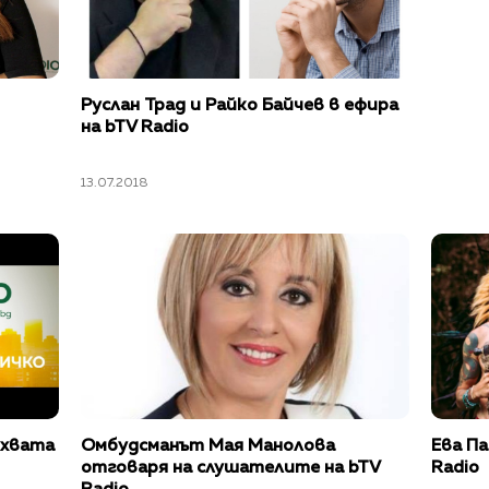
Руслан Трад и Райко Байчев в ефира
на bTV Radio
13.07.2018
бхвата
Омбудсманът Мая Манолова
Ева Па
отговаря на слушателите на bTV
Radio