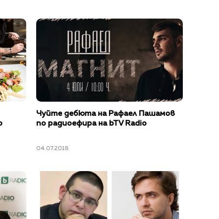
Чуйте дебюта на Рафаел Пашамов
o
по радиоефира на bTV Radio
04.07.2018