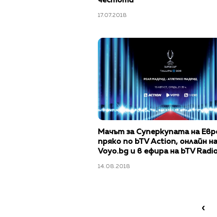
честоти
17.07.2018
Мачът за Суперкупата на Евр
пряко по bTV Action, онлайн н
Voyo.bg и в ефира на bTV Radi
14.08.2018
‹