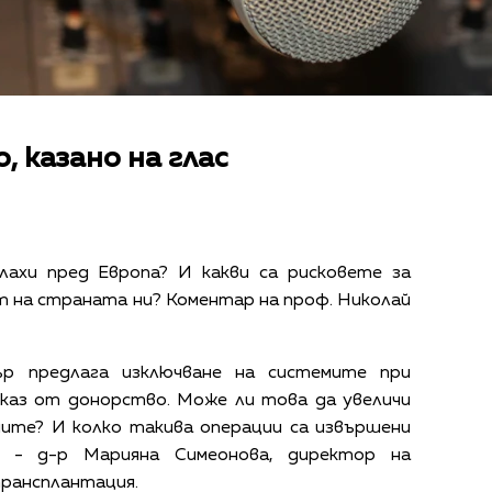
, казано на глас
лахи пред Европа? И какви са рисковете за
 на страната ни? Коментар на проф. Николай
ър предлага изключване на системите при
каз от донорство. Може ли това да увеличи
ите? И колко такива операции са извършени
т - д-р Марияна Симеонова, директор на
рансплантация.