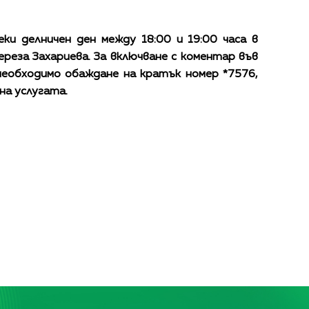
еки делничен ден между 18:00 и 19:00 часа в
ереза Захариева. За включване с коментар във
 необходимо обаждане на кратък номер *7576,
на услугата.