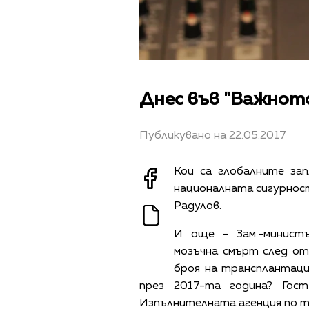
Днес във "Важното
Публикувано на 22.05.2017
Кои са глобалните зап
националната сигурност
Радулов.
И още - Зам.-минист
мозъчна смърт след от
броя на трансплантаци
през 2017-та година? Гос
Изпълнителната агенция по т