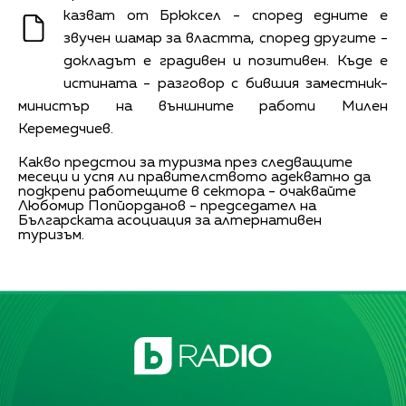
казват от Брюксел - според едните е
звучен шамар за властта, според другите -
докладът е градивен и позитивен. Къде е
истината - разговор с бившия заместник-
министър на външните работи Милен
Керемедчиев.
Какво предстои за туризма през следващите
месеци и успя ли правителството адекватно да
подкрепи работещите в сектора - очаквайте
Любомир Попйорданов - председател на
Българската асоциация за алтернативен
туризъм.