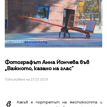
Снимка:
btvnovinite.bg
Фотографът Анна Йончева във
„Вaжното, казано на глас"
Публикувано на 23.10.2019
Какъв е портретът на жестокостта и