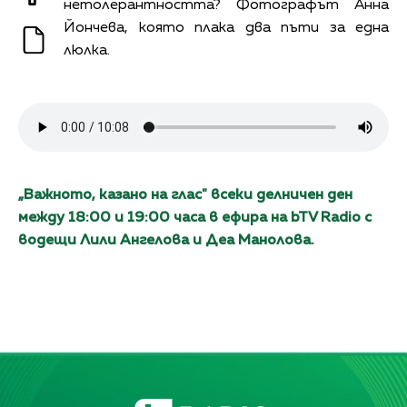
нетолерантността? Фотографът Анна
Йончева, която плака два пъти за една
люлка.
„Вaжното, каза
но на глас" всеки делничен ден
между 18:00 и 19:00 часа в ефира на bTV Radio с
водещи Лили Ангелова и Дeа Манолова.