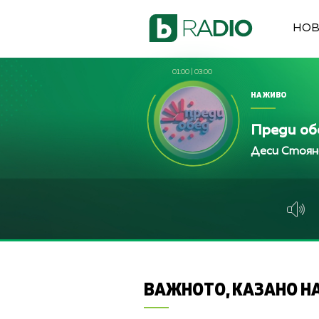
НО
01:00
|
03:00
НА ЖИВО
Преди об
Деси Стоян
ВАЖНОТО, КАЗАНО НА