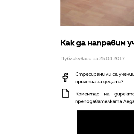
Как да направим 
Публикувано на 25.04.2017
Стресирани ли са учени
приятна за децата?
Коментар на директо
преподавателката Леда 