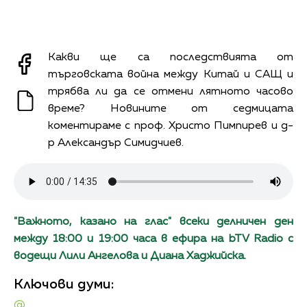
Какви ще са последствията от
търговската война между Китай и САЩ и
трябва ли да се отмени лятното часово
време? Новините от седмицата
коментираме с проф. Христо Пимпирев и д-
р Александър Симидчиев.
"Важното, казано на глас" всеки делничен ден
между 18:00 и 19:00 часа в ефира на bTV Radio с
водещи Лили Ангелова и Диана Хаджийска.
Ключови думи:
@