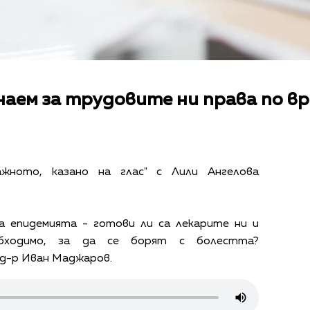
наем за трудовите ни права по вр
ажното, казано на глас" с Лили Ангелова
а епидемията - готови ли са лекарите ни и
бходимо, за да се борят с болестта?
д-р Иван Маджаров.