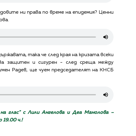
довите ни права по време на епидемия? Ценни
ова.
държавата, така че след края на кризата всеки
ва защитен и сигурен - след среща между
умен Радев, ще чуем председателят на КНСБ
на глас" с Лили Ангелова и Деа Манолова –
 19.00 ч.!