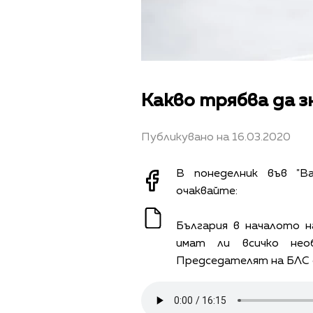
Какво трябва да з
Публикувано на 16.03.2020
В понеделник във "В
очаквайте:
България в началото н
имат ли всичко нео
Председателят на БЛС 