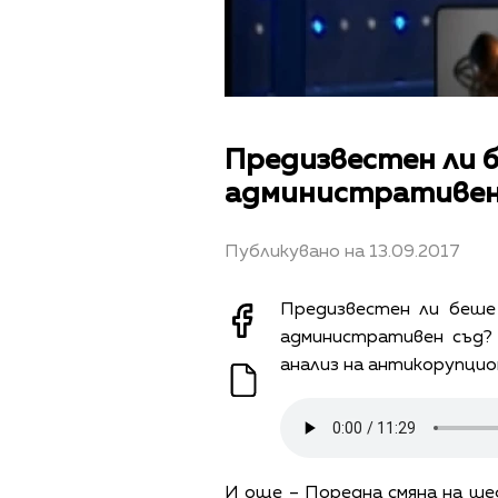
Предизвестен ли 
административен
Публикувано на 13.09.2017
Предизвестен ли беше
административен съд? 
анализ на антикорупцио
И още – Поредна смяна на шеф