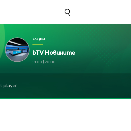
СЛЕДВА
bTV Новините
илева и Лили Ангелова
19:00
|
20:00
 player