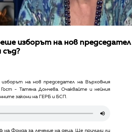
беше изборът на нов председател
 съд?
 изборът на нов председател на Върховния
Гост - Татяна Дончева. Очаквайте и нейния
нните закони на ГЕРБ и БСП.
 на Фонда за лечение на деца. Ще причини ли