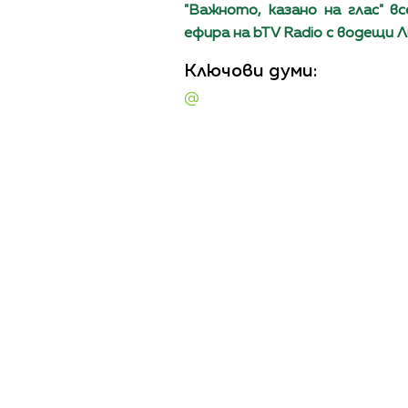
"Вaжното, казано на глас" вс
ефира на bTV Radio с водещи Л
Ключови думи:
@