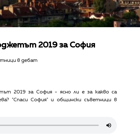
юджетът 2019 за София
етници в дебат
тът 2019 за София - ясно ли е за какво са
ева? "Спаси София" и общински съветници в