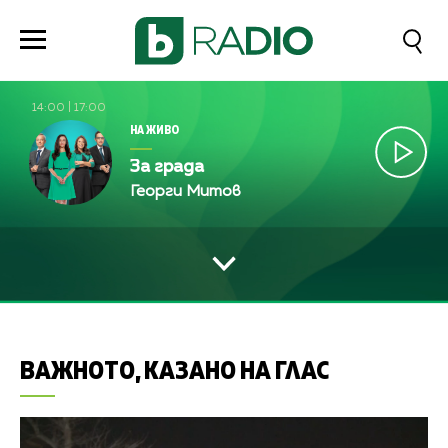
14:00
|
17:00
НА ЖИВО
За града
Георги Митов
ВАЖНОТО, КАЗАНО НА ГЛАС