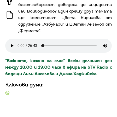
безотговорност доведоха до инцидента
във Войводиново? Един срещу друг темата
ще коментират Цвета Кирилова от
сдружение „Азбукари" и Цветан Ангелов от
„Фермата".
"Вaжното, казано на глас" всеки делничен ден
между 18:00 и 19:00 часа в ефира на bTV Radio с
водещи Лили Ангелова и Диана Хаджийска.
Ключови думи:
@