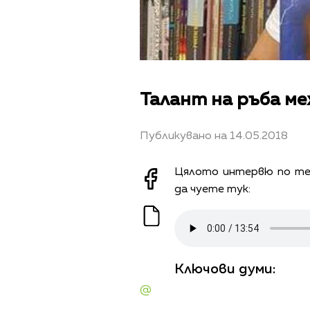
Талант на ръба м
Публикувано на 14.05.2018
Цялото интервю по те
да чуете тук:
Ключови думи:
@