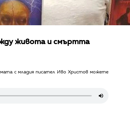
ежду живота и смъртта
мата с младия писател Иво Христов можете